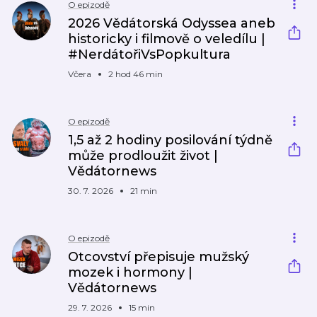
O epizodě
2026 Vědátorská Odyssea aneb
historicky i filmově o veledílu |
#NerdátořiVsPopkultura
Včera
2 hod 46 min
O epizodě
1,5 až 2 hodiny posilování týdně
může prodloužit život |
Vědátornews
30. 7. 2026
21 min
O epizodě
Otcovství přepisuje mužský
mozek i hormony |
Vědátornews
29. 7. 2026
15 min