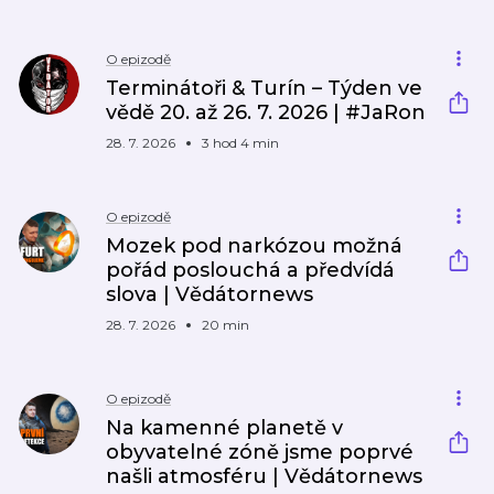
O epizodě
Terminátoři & Turín – Týden ve
vědě 20. až 26. 7. 2026 | #JaRon
28. 7. 2026
3 hod 4 min
O epizodě
Mozek pod narkózou možná
pořád poslouchá a předvídá
slova | Vědátornews
28. 7. 2026
20 min
O epizodě
Na kamenné planetě v
obyvatelné zóně jsme poprvé
našli atmosféru | Vědátornews