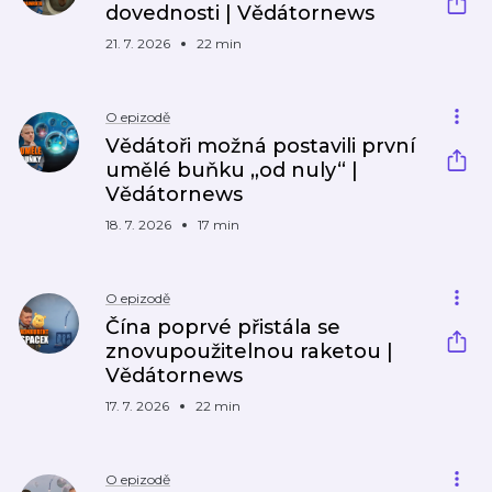
dovednosti | Vědátornews
21. 7. 2026
22 min
O epizodě
Vědátoři možná postavili první
umělé buňku „od nuly“ |
Vědátornews
18. 7. 2026
17 min
O epizodě
Čína poprvé přistála se
znovupoužitelnou raketou |
Vědátornews
17. 7. 2026
22 min
O epizodě