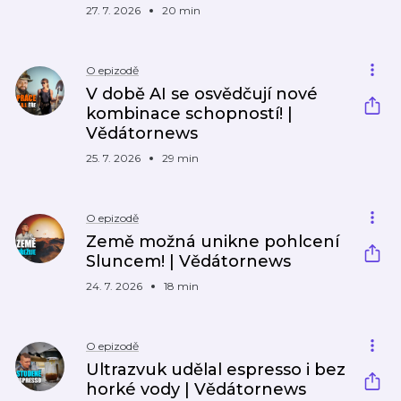
27. 7. 2026
20 min
O epizodě
V době AI se osvědčují nové
kombinace schopností! |
Vědátornews
25. 7. 2026
29 min
O epizodě
Země možná unikne pohlcení
Sluncem! | Vědátornews
24. 7. 2026
18 min
O epizodě
Ultrazvuk udělal espresso i bez
horké vody | Vědátornews