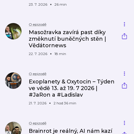
23. 7. 2026
26 min
O epizodě
Masožravka zavírá past díky
změknutí buněčných stěn |
Vědátornews
22. 7. 2026
18 min
O epizodě
Exoplanety & Oxytocin – Týden
ve vědě 13. až 19. 7 2026 |
#JaRon a #Ladislav
21. 7. 2026
2 hod 36 min
O epizodě
Brainrot je reálný, AI nám kazí