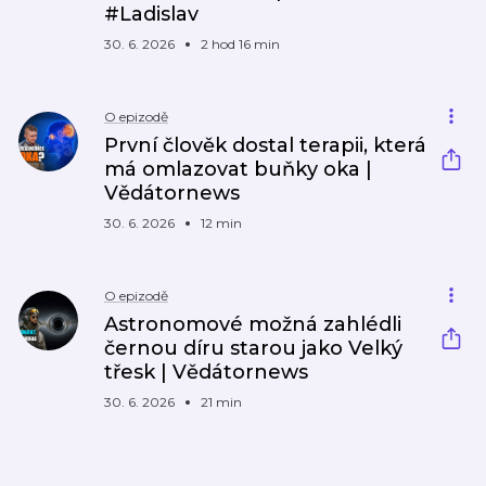
#Ladislav
30. 6. 2026
2 hod 16 min
O epizodě
První člověk dostal terapii, která
má omlazovat buňky oka |
Vědátornews
30. 6. 2026
12 min
O epizodě
Astronomové možná zahlédli
černou díru starou jako Velký
třesk | Vědátornews
30. 6. 2026
21 min