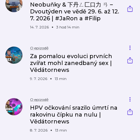
Neobuňky & 下丹ㄥ匚口力 ㄢ –
Dvoutýden ve vědě 29. 6. až 12.
7. 2026 | #JaRon a #Filip
14. 7. 2026
3 hod 14 min
O epizodě
Za pomalou evoluci prvních
zvířat mohl zanedbaný sex |
Vědátornews
9. 7. 2026
13 min
O epizodě
HPV očkování srazilo úmrtí na
rakovinu čípku na nulu |
Vědátornews
8. 7. 2026
13 min