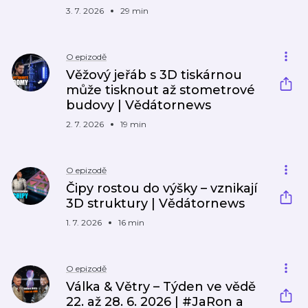
3. 7. 2026
29 min
O epizodě
Věžový jeřáb s 3D tiskárnou
může tisknout až stometrové
budovy | Vědátornews
2. 7. 2026
19 min
O epizodě
Čipy rostou do výšky – vznikají
3D struktury | Vědátornews
1. 7. 2026
16 min
O epizodě
Válka & Větry – Týden ve vědě
22. až 28. 6. 2026 | #JaRon a