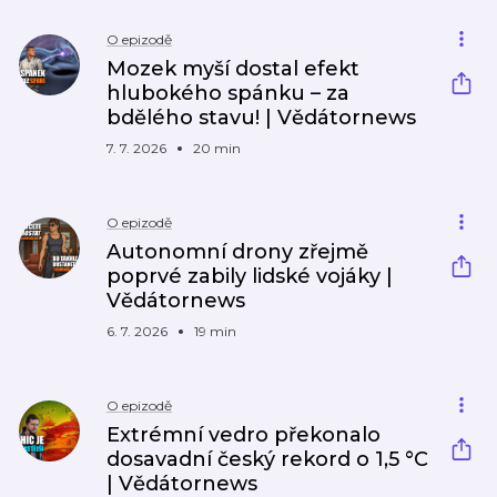
O epizodě
Mozek myší dostal efekt
hlubokého spánku – za
bdělého stavu! | Vědátornews
7. 7. 2026
20 min
O epizodě
Autonomní drony zřejmě
poprvé zabily lidské vojáky |
Vědátornews
6. 7. 2026
19 min
O epizodě
Extrémní vedro překonalo
dosavadní český rekord o 1,5 °C
| Vědátornews