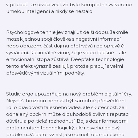
v případě, že diváci věcí, že bylo kompletně vytvořeno
umělou inteligencí a nikdy se nestalo.
Psychologové tenhle jev znají už delší dobu. Jakmile
mozek jednou spojí člověka s negativní informací
nebo obrazem, část dojmu přetrvává i po opravě či
vyvrácení. Racionálně víme, že je video falešné – ale
emocionální stopa zůstává. Deepfake technologie
tento efekt výrazně zesilují, protože pracují s velmi
přesvědčivými vizuálními podněty.
Studie ergo upozorňuje na nový problém digitální éry.
Největší hrozbou nemusí být samotné přesvědčení
lidí o pravdivosti falešného videa, ale skutečnost, že i
odhalený podvrh může dlouhodobě ovlivnit reputaci,
důvěru a politická rozhodnutí. Boj s dezinformacemi
proto není jen technologický, ale i psychologický
problém...Vědátor vznikl jako spinoff olomouckého