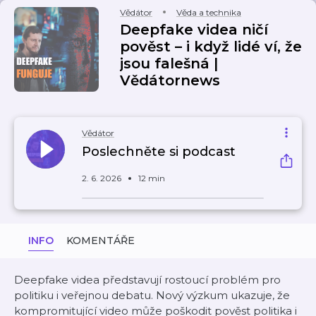
Vědátor
Věda a technika
Deepfake videa ničí
pověst – i když lidé ví, že
jsou falešná |
Vědátornews
Vědátor
Poslechněte si podcast
2. 6. 2026
12 min
INFO
KOMENTÁŘE
Deepfake videa představují rostoucí problém pro
politiku i veřejnou debatu. Nový výzkum ukazuje, že
kompromitující video může poškodit pověst politika i