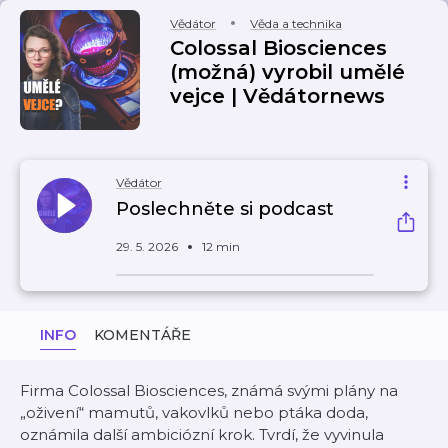
Vědátor
Věda a technika
Colossal Biosciences
(možná) vyrobil umělé
vejce | Vědátornews
Vědátor
Poslechněte si podcast
29. 5. 2026
12 min
INFO
KOMENTÁŘE
Firma Colossal Biosciences, známá svými plány na
„oživení“ mamutů, vakovlků nebo ptáka doda,
oznámila další ambiciózní krok. Tvrdí, že vyvinula