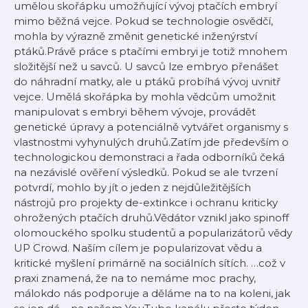
umělou skořápku umožňující vývoj ptačích embryí
mimo běžná vejce. Pokud se technologie osvědčí,
mohla by výrazně změnit genetické inženýrství
ptáků.Právě práce s ptačími embryi je totiž mnohem
složitější než u savců. U savců lze embryo přenášet
do náhradní matky, ale u ptáků probíhá vývoj uvnitř
vejce. Umělá skořápka by mohla vědcům umožnit
manipulovat s embryi během vývoje, provádět
genetické úpravy a potenciálně vytvářet organismy s
vlastnostmi vyhynulých druhů.Zatím jde především o
technologickou demonstraci a řada odborníků čeká
na nezávislé ověření výsledků. Pokud se ale tvrzení
potvrdí, mohlo by jít o jeden z nejdůležitějších
nástrojů pro projekty de-extinkce i ochranu kriticky
ohrožených ptačích druhů.Vědátor vznikl jako spinoff
olomouckého spolku studentů a popularizátorů vědy
UP Crowd. Naším cílem je popularizovat vědu a
kritické myšlení primárně na sociálních sítích. …což v
praxi znamená, že na to nemáme moc prachy,
málokdo nás podporuje a děláme na to na koleni, jak