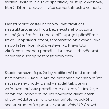
sociální systém, ale také specifický přístup k výchově,
který dětem poskytuje více samostatnosti a volnosti.
Dánští rodiče častěji nechávají děti trávit čas
nestrukturovanou hrou bez neustálého dozoru
dospělých. Součástí tohoto přístupu je i přiměřené
riziko – například lezení, samostatné objevování okolí
nebo řešení konfliktů s vrstevníky. Právě tyto
zkušenosti mohou pomáhat budovat sebevědomí,
odolnost a schopnost řešit problémy.
Studie nenaznačuje, že by rodiče měli děti ponechat
bez dozoru. Ukazuje ale, že přehnaná ochrana může
mít i své nevýhody. Dánský model tak otevírá
zajímavou otázku: pomáháme dětem víc tím, že je
chráníme, nebo tím, že jim dovolíme dělat vlastní
chyby...Vědátor vznikl jako spinoff olomouckého
spolku studentů a popularizátorů vědy UP Crowd.