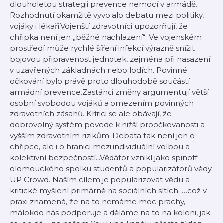
dlouholetou strategii prevence nemocí v armádě.
Rozhodnutí okamžitě vyvolalo debatu mezi politiky,
vojáky i lékaři.Vojenští zdravotníci upozorňují, že
chřipka není jen „běžné nachlazení“. Ve vojenském
prostředí může rychlé šíření infekcí výrazně snížit
bojovou připravenost jednotek, zejména při nasazení
v uzavřených základnách nebo lodích. Povinné
očkování bylo právě proto dlouhodobě součástí
armádní prevence.Zastánci změny argumentují větší
osobní svobodou vojáků a omezením povinných
zdravotních zásahů. Kritici se ale obávají, že
dobrovolný systém povede k nižší proočkovanosti a
vyšším zdravotním rizikům. Debata tak není jen o
chřipce, ale i o hranici mezi individuální volbou a
kolektivní bezpečností...Vědátor vznikl jako spinoff
olomouckého spolku studentů a popularizátorů vědy
UP Crowd. Naším cílem je popularizovat vědu a
kritické myšlení primárně na sociálních sítích. …což v
praxi znamená, že na to nemáme moc prachy,
málokdo nás podporuje a děláme na to na koleni, jak