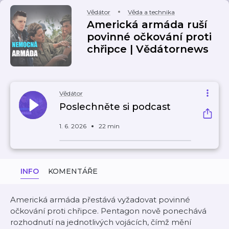
Vědátor
Věda a technika
Americká armáda ruší
povinné očkování proti
chřipce | Vědátornews
Vědátor
Poslechněte si podcast
1. 6. 2026
22 min
INFO
KOMENTÁŘE
Americká armáda přestává vyžadovat povinné
očkování proti chřipce. Pentagon nově ponechává
rozhodnutí na jednotlivých vojácích, čímž mění