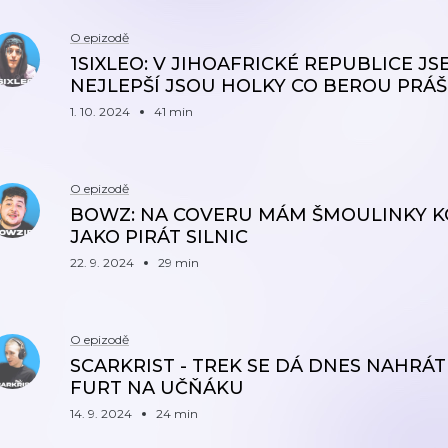
O epizodě
1SIXLEO: V JIHOAFRICKÉ REPUBLICE JSE
NEJLEPŠÍ JSOU HOLKY CO BEROU PRÁ
1. 10. 2024
41 min
O epizodě
BOWZ: NA COVERU MÁM ŠMOULINKY KO
JAKO PIRÁT SILNIC
22. 9. 2024
29 min
O epizodě
SCARKRIST - TREK SE DÁ DNES NAHRÁT 
FURT NA UČŇÁKU
14. 9. 2024
24 min