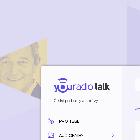
České podcasty a zprávy
Úv
PRO TEBE
AUDIOKNIHY