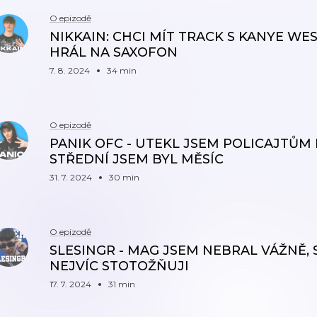
O epizodě
NIKKAIN: CHCI MÍT TRACK S KANYE W
HRÁL NA SAXOFON
7. 8. 2024
34 min
O epizodě
PANIK OFC - UTEKL JSEM POLICAJTŮM
STŘEDNÍ JSEM BYL MĚSÍC
31. 7. 2024
30 min
O epizodě
SLESINGR - MAG JSEM NEBRAL VÁŽNĚ,
NEJVÍC STOTOŽŇUJI
17. 7. 2024
31 min