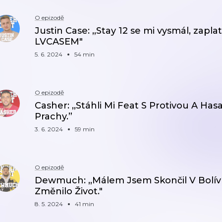
O epizodě
Justin Case: ,,Stay 12 se mi vysmál, zaplat
LVCASEM"
5. 6. 2024
54 min
O epizodě
Casher: ,,Stáhli Mi Feat S Protivou A Ha
Prachy.”
3. 6. 2024
59 min
O epizodě
Dewmuch: ,,Málem Jsem Skončil V Bolívíj
Změnilo Život."
8. 5. 2024
41 min