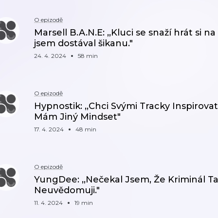
O epizodě
Marsell B.A.N.E: ,,Kluci se snaží hrát si na
jsem dostával šikanu."
24. 4. 2024
58 min
O epizodě
Hypnostik: ,,Chci Svými Tracky Inspirovat
Mám Jiný Mindset"
17. 4. 2024
48 min
O epizodě
YungDee: ,,Nečekal Jsem, Že Kriminál Ta
Neuvědomuji."
11. 4. 2024
19 min