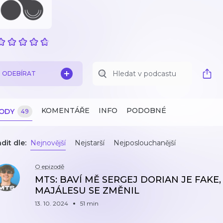
ODEBÍRAT
KOMENTÁŘE
INFO
PODOBNÉ
ZODY
49
dit dle:
Nejnovější
Nejstarší
Nejposlouchanější
O epizodě
MTS: BAVÍ MĚ SERGEJ DORIAN JE FAKE
MAJÁLESU SE ZMĚNIL
13. 10. 2024
51 min