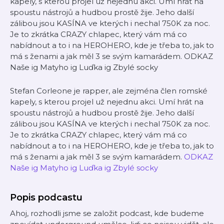
kapely, s kterou projel už nejednu akci. Umí hrát na
spoustu nástrojů a hudbou prostě žije. Jeho další
zálibou jsou KASÍNA ve kterých i nechal 750K za noc.
Je to zkrátka CRAZY chlapec, který vám má co
nabídnout a to i na HEROHERO, kde je třeba to, jak to
má s ženami a jak měl 3 se svým kamarádem. ODKAZ
Naše ig Matyho ig Luďka ig Zbylé socky
Stefan Corleone je rapper, ale zejména člen romské
kapely, s kterou projel už nejednu akci. Umí hrát na
spoustu nástrojů a hudbou prostě žije. Jeho další
zálibou jsou KASÍNA ve kterých i nechal 750K za noc.
Je to zkrátka CRAZY chlapec, který vám má co
nabídnout a to i na HEROHERO, kde je třeba to, jak to
má s ženami a jak měl 3 se svým kamarádem.
ODKAZ
Naše ig
Matyho ig
Luďka ig
Zbylé socky
Popis podcastu
Ahoj, rozhodli jsme se založit podcast, kde budeme