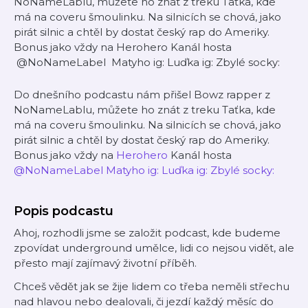
NoNameLablu, můžete ho znát z treku Taťka, kde
má na coveru šmoulinku. Na silnicích se chová, jako
pirát silnic a chtěl by dostat český rap do Ameriky.
Bonus jako vždy na Herohero Kanál hosta
@NoNameLabel Matyho ig: Luďka ig: Zbylé socky:
Do dnešního podcastu nám přišel Bowz rapper z
NoNameLablu, můžete ho znát z treku Taťka, kde
má na coveru šmoulinku. Na silnicích se chová, jako
pirát silnic a chtěl by dostat český rap do Ameriky.
Bonus jako vždy na
Herohero
Kanál hosta
@NoNameLabel
Matyho ig:
Luďka ig:
Zbylé socky:
Popis podcastu
Ahoj, rozhodli jsme se založit podcast, kde budeme
zpovídat underground umělce, lidi co nejsou vidět, ale
přesto mají zajímavý životní příběh.
Chceš vědět jak se žije lidem co třeba neměli střechu
nad hlavou nebo dealovali, či jezdí každý měsíc do