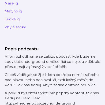
Naše ig:
Matyho ig
Luďka ig:
Zbylé socky:
Popis podcastu
Ahoj, rozhodli jsme se založit podcast, kde budeme
zpovídat underground umělce, lidi co nejsou vidět, ale
přesto mají zajímavý životní příběh.
Chceš vědět jak se žije lidem co třeba neměli střechu
nad hlavou nebo dealovali, či jezdí každý měsíc do
Peru? Tak nás sleduj! Aby ti žádná epizoda neunikla!
A pokud bys chtěl slyšet i víc peprný kontent, tak nás
sleduj na Hero Hero.
https://herohero.co/czechunderground