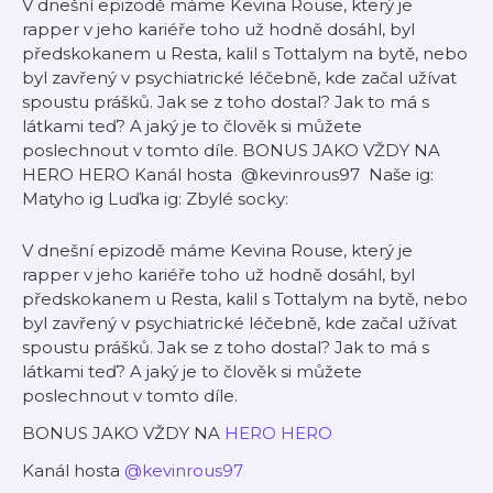
V dnešní epizodě máme Kevina Rouse, který je
rapper v jeho kariéře toho už hodně dosáhl, byl
předskokanem u Resta, kalil s Tottalym na bytě, nebo
byl zavřený v psychiatrické léčebně, kde začal užívat
spoustu prášků. Jak se z toho dostal? Jak to má s
látkami teď? A jaký je to člověk si můžete
poslechnout v tomto díle. BONUS JAKO VŽDY NA
HERO HERO Kanál hosta @kevinrous97 Naše ig:
Matyho ig Luďka ig: Zbylé socky:
V dnešní epizodě máme Kevina Rouse, který je
rapper v jeho kariéře toho už hodně dosáhl, byl
předskokanem u Resta, kalil s Tottalym na bytě, nebo
byl zavřený v psychiatrické léčebně, kde začal užívat
spoustu prášků. Jak se z toho dostal? Jak to má s
látkami teď? A jaký je to člověk si můžete
poslechnout v tomto díle.
BONUS JAKO VŽDY NA
HERO HERO
Kanál hosta
@kevinrous97