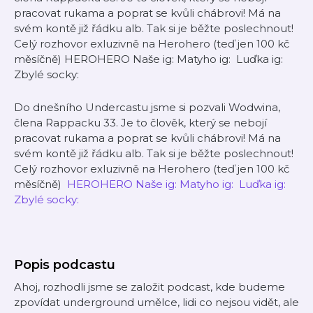
pracovat rukama a poprat se kvůli chábrovi! Má na
svém kontě již řádku alb. Tak si je běžte poslechnout!
Celý rozhovor exluzivně na ⁠Herohero⁠ (teď jen 100 kč
měsíčně) ⁠⁠HEROHERO⁠ ⁠⁠⁠⁠⁠Naše ig⁠⁠⁠: ⁠⁠⁠Matyho ig:⁠⁠⁠ ⁠⁠⁠ ⁠⁠⁠⁠⁠⁠Luďka ig⁠⁠⁠:
⁠⁠⁠Zbylé socky⁠⁠⁠:
Do dnešního Undercastu jsme si pozvali Wodwina,
člena Rappacku 33. Je to člověk, který se nebojí
pracovat rukama a poprat se kvůli chábrovi! Má na
svém kontě již řádku alb. Tak si je běžte poslechnout!
Celý rozhovor exluzivně na ⁠Herohero⁠ (teď jen 100 kč
měsíčně) ⁠⁠
HEROHERO⁠
⁠⁠⁠⁠⁠Naše ig⁠⁠⁠:
⁠⁠⁠Matyho ig:⁠⁠⁠
⁠⁠⁠ ⁠⁠⁠⁠⁠⁠Luďka ig⁠⁠⁠:
⁠⁠⁠Zbylé socky⁠⁠⁠:
Popis podcastu
Ahoj, rozhodli jsme se založit podcast, kde budeme
zpovídat underground umělce, lidi co nejsou vidět, ale