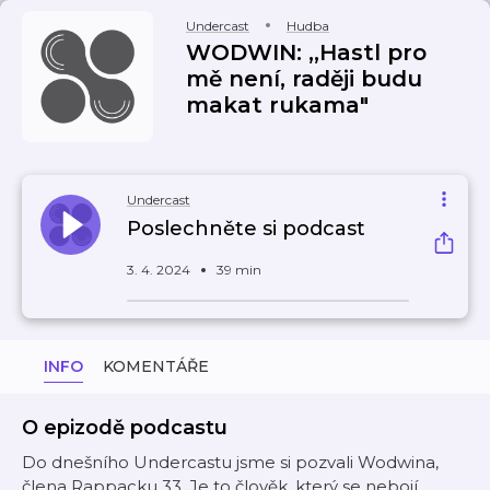
Undercast
Hudba
WODWIN: ,,Hastl pro
mě není, raději budu
makat rukama"
Undercast
Poslechněte si podcast
3. 4. 2024
39 min
INFO
KOMENTÁŘE
O epizodě podcastu
Do dnešního Undercastu jsme si pozvali Wodwina,
člena Rappacku 33. Je to člověk, který se nebojí