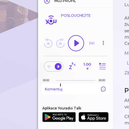
MŮJ PROFIL
⁠⁠
POSLOUCHEJTE
Ah
ži
se
mi
Ce
⁠M
⁠ ⁠
⁠
1.00
×
⁠Z
00:00
00:00
P
Komentuj
Ah
vi
Aplikace Youradio Talk
Ch
mě