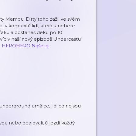
rty Mamou. Dirty toho zažil ve svém
l v komunitě lidí, která si nebere
asťáku a dostaneš deku po 10
víc v naší nový epizodě Undercastu!
)
HEROHERO
Naše ig⁠
:
 underground umělce, lidi co nejsou
ou nebo dealovali, či jezdí každý