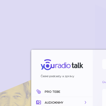
České podcasty a zprávy
Úv
PRO TEBE
AUDIOKNIHY