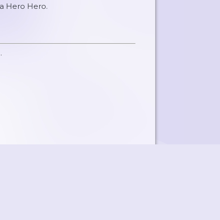
na Hero Hero.
.
ky
Přidat podcast