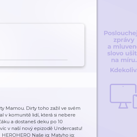
rty Mamou. Dirty toho zažil ve svém
l v komunitě lidí, která si nebere
asťáku a dostaneš deku po 10
víc v naší nový epizodě Undercastu!
 HEROHERO Naše ig⁠: ⁠Matyho ig:⁠ ⁠