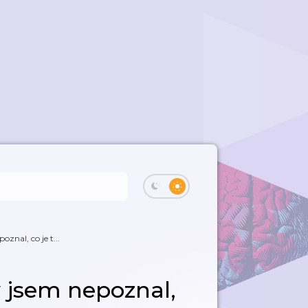
znal, co je t...
y jsem nepoznal,