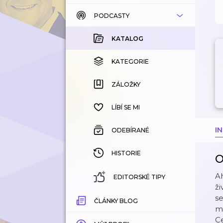
PODCASTY
KATALOG
KOUPENÉ
KATALOG
KATEGORIE
KATEGORIE
ZÁLOŽKY
ZÁLOŽKY
HISTORIE
LÍBÍ SE MI
I
ODEBÍRANÉ
HISTORIE
O
Ah
EDITORSKÉ TIPY
ži
se
ČLÁNKY BLOG
mi
Ce