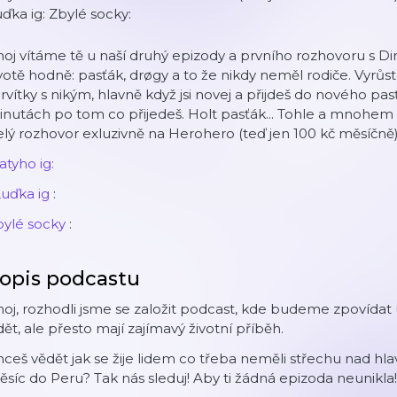
Luďka ig⁠: ⁠Zbylé socky⁠:
oj vítáme tě u naší druhý epizody a prvního rozhovoru s Di
votě hodně: pasťák, drøgy a to že nikdy neměl rodiče. Vyrůsta
rvítky s nikým, hlavně když jsi novej a přijdeš do nového p
nutách po tom co přijedeš. Holt pasťák... Tohle a mnohem 
lý rozhovor exluzivně na ⁠Herohero⁠ (teď jen 100 kč měsíčně
atyho ig:⁠
Luďka ig⁠
:
bylé socky⁠
:
opis podcastu
oj, rozhodli jsme se založit podcast, kde budeme zpovídat
dět, ale přesto mají zajímavý životní příběh.
ceš vědět jak se žije lidem co třeba neměli střechu nad hlav
síc do Peru? Tak nás sleduj! Aby ti žádná epizoda neunikla!