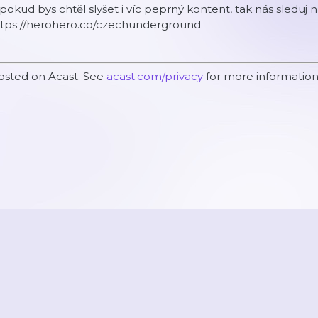
pokud bys chtěl slyšet i víc peprný kontent, tak nás sleduj 
ttps://herohero.co/czechunderground
osted on Acast. See
acast.com/privacy
for more information
2026
Active Radio a.s.
Reklama
O aplikaci
Youradio Music
Podmín
áte již účet? Přihlaste se.