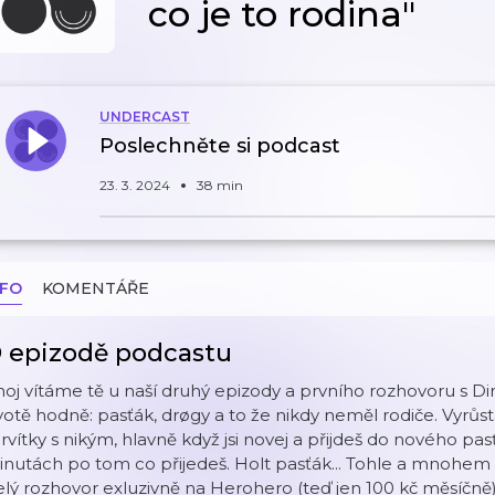
co je to rodina"
UNDERCAST
Poslechněte si podcast
23. 3. 2024
38 min
NFO
KOMENTÁŘE
 epizodě podcastu
oj vítáme tě u naší druhý epizody a prvního rozhovoru s Di
votě hodně: pasťák, drøgy a to že nikdy neměl rodiče. Vyrůsta
rvítky s nikým, hlavně když jsi novej a přijdeš do nového p
nutách po tom co přijedeš. Holt pasťák... Tohle a mnohem 
lý rozhovor exluzivně na ⁠Herohero⁠ (teď jen 100 kč měsíčně)