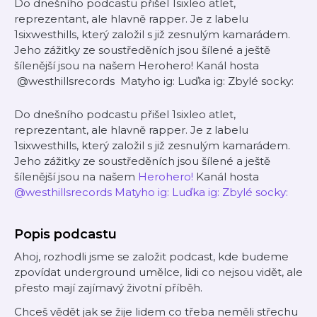
Do dnešního podcastu přišel 1sixleo atlet,
reprezentant, ale hlavně rapper. Je z labelu
1sixwesthills, který založil s již zesnulým kamarádem.
Jeho zážitky ze soustředěních jsou šílené a ještě
šílenější jsou na našem Herohero! Kanál hosta
@westhillsrecords Matyho ig: Luďka ig: Zbylé socky:
Do dnešního podcastu přišel 1sixleo atlet,
reprezentant, ale hlavně rapper. Je z labelu
1sixwesthills, který založil s již zesnulým kamarádem.
Jeho zážitky ze soustředěních jsou šílené a ještě
šílenější jsou na našem
Herohero!
Kanál hosta
@westhillsrecords
Matyho ig:
Luďka ig:
Zbylé socky:
Popis podcastu
Ahoj, rozhodli jsme se založit podcast, kde budeme
zpovídat underground umělce, lidi co nejsou vidět, ale
přesto mají zajímavý životní příběh.
Chceš vědět jak se žije lidem co třeba neměli střechu