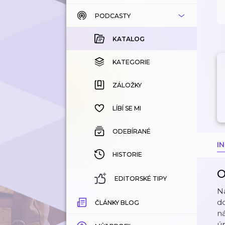
PODCASTY
KATALOG
KOUPENÉ
KATALOG
KATEGORIE
KATEGORIE
ZÁLOŽKY
ZÁLOŽKY
HISTORIE
LÍBÍ SE MI
ODEBÍRANÉ
I
HISTORIE
O
EDITORSKÉ TIPY
Ná
do
ČLÁNKY BLOG
ná
úp