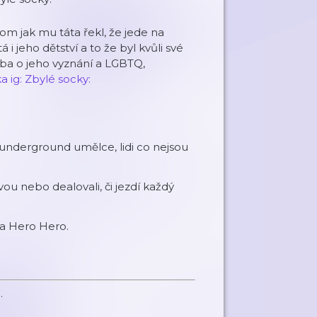
tom jak mu táta řekl, že jede na
i jeho dětství a to že byl kvůli své
eba o jeho vyznání a LGBTQ,
a ig:
Zbylé socky:
 underground umělce, lidi co nejsou
ou nebo dealovali, či jezdí každý
na Hero Hero.
.