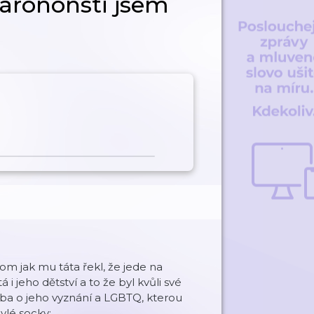
 nárononsti jsem
tom jak mu táta řekl, že jede na
i jeho dětství a to že byl kvůli své
eba o jeho vyznání a LGBTQ, kterou
ylé socky: