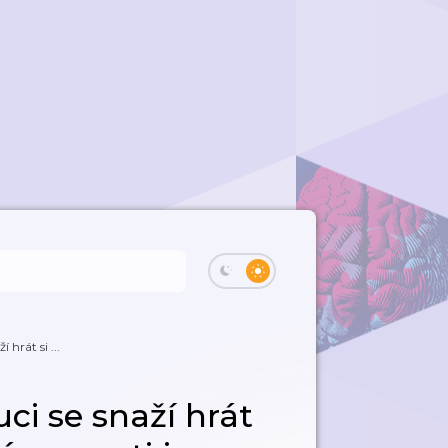
í hrát si ...
uci se snaží hrát