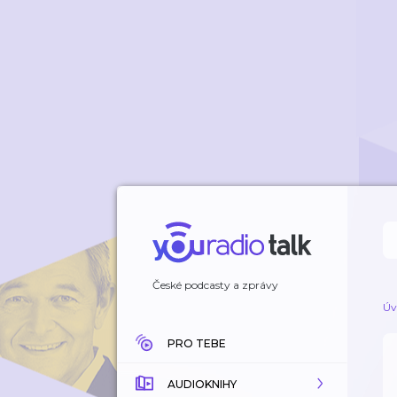
České podcasty a zprávy
Úv
PRO TEBE
AUDIOKNIHY