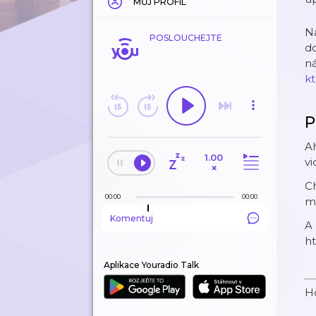
MŮJ PROFIL
Ná
POSLOUCHEJTE
do
ná
k
P
Ah
1.00
vi
×
Ch
00:00
00:00
mě
Komentuj
A 
h
Aplikace Youradio Talk
H