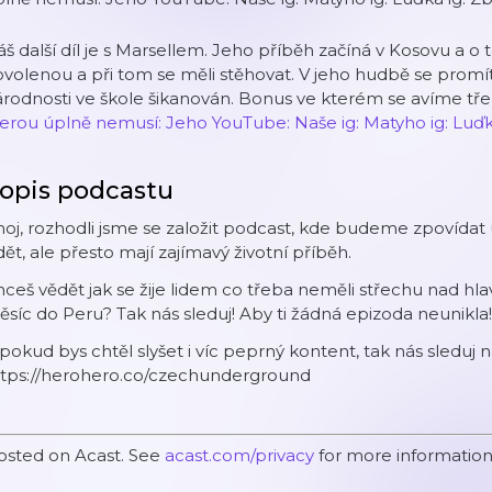
š další díl je s Marsellem. Jeho příběh začíná v Kosovu a o 
volenou a při tom se měli stěhovat. V jeho hudbě se promítá 
rodnosti ve škole šikanován. Bonus ve kterém se avíme tř
terou úplně nemusí:
Jeho YouTube:
Naše ig:
Matyho ig:
Luďk
opis podcastu
oj, rozhodli jsme se založit podcast, kde budeme zpovídat
dět, ale přesto mají zajímavý životní příběh.
ceš vědět jak se žije lidem co třeba neměli střechu nad hlav
síc do Peru? Tak nás sleduj! Aby ti žádná epizoda neunikla!
pokud bys chtěl slyšet i víc peprný kontent, tak nás sleduj 
ttps://herohero.co/czechunderground
osted on Acast. See
acast.com/privacy
for more information