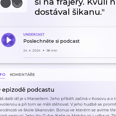
si na frajery. Kvůli
dostával šikanu."
UNDERCAST
Poslechněte si podcast
24. 4. 2024
58 min
NFO
KOMENTÁŘE
 epizodě podcastu
š další díl je s Marsellem. Jeho příběh začíná v Kosovu a o 
volenou a při tom se měli stěhovat. V jeho hudbě se promítá 
rodnosti ve škole šikanován. Bonus ve kterém se avíme tř
lně nemusí: Jeho YouTube: Naše ig: Matyho ig: Luďka ig: Zb