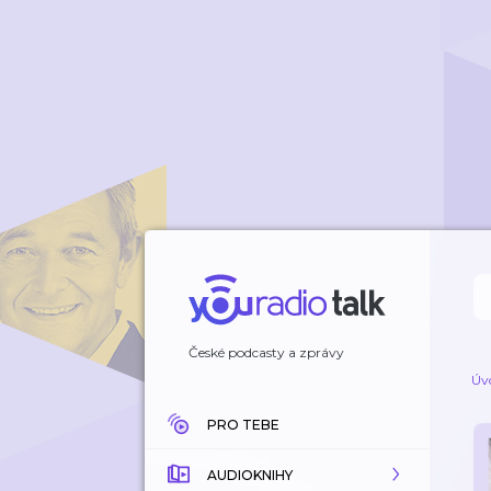
České podcasty a zprávy
Úv
PRO TEBE
AUDIOKNIHY