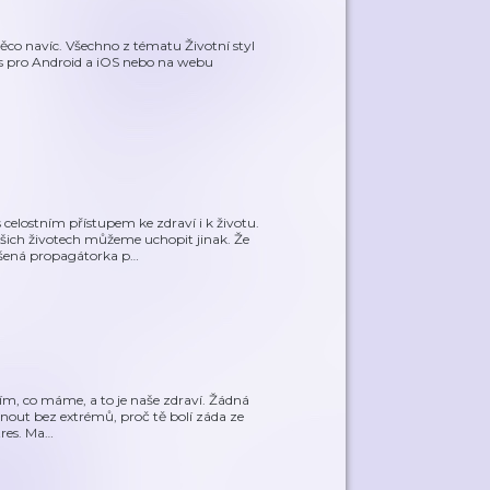
ěco navíc. Všechno z tématu Životní styl
s pro Android a iOS nebo na webu
celostním přístupem ke zdraví i k životu.
ašich životech můžeme uchopit jinak. Že
šená propagátorka p
…
ším, co máme, a to je naše zdraví. Žádná
bnout bez extrémů, proč tě bolí záda ze
tres. Ma
…