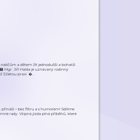
dičům a dětem žít jednodušší a bohatší
🏫 Mgr. Jiří Halda je uznávaný rodinný
ž 32letou praxí. �
…
t přináší – bez filtru a s humorem! Sdílíme
mné rady. Vtipná jízda plná příběhů, které