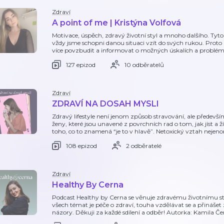
Zdraví
A point of me | Kristýna Volfová
Motivace, úspěch, zdravý životní styl a mnoho dalšího. Tyto
vždy jsme schopni danou situaci vzít do svých rukou. Proto
více povzbudit a informovat o možných úskalích a problém
127 epizod
10 odběratelů
Zdraví
ZDRAVÍ NA DOSAH MYSLI
Zdravý lifestyle není jenom způsob stravování, ale předevš
ženy, které jsou unavené z povrchních rad o tom, jak jíst a 
toho, co to znamená “je to v hlavě”. Netoxický vztah nejenom
108 epizod
2 odběratelé
Zdraví
Healthy By Cerna
Podcast Healthy by Cerna se věnuje zdravému životnímu stylu
všech témat je péče o zdraví, touha vzdělávat se a přináš
názory. Děkuji za každé sdílení a odběr! Autorka: Kamila 