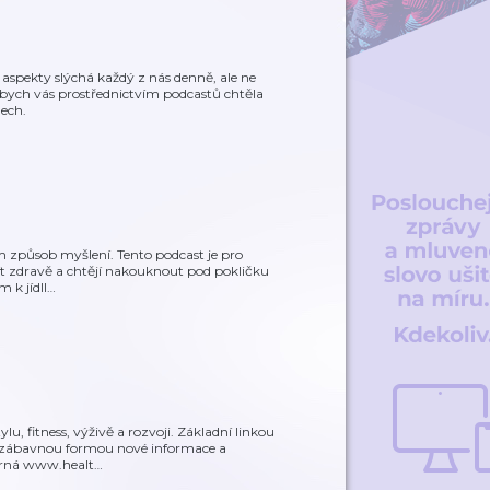
 aspekty slýchá každý z nás denně, ale ne
 bych vás prostřednictvím podcastů chtěla
ech.
ím způsob myšlení. Tento podcast je pro
žít zdravě a chtějí nakouknout pod pokličku
 k jídll
…
, fitness, výživě a rozvoji. Základní linkou
et zábavnou formou nové informace a
Černá www.healt
…