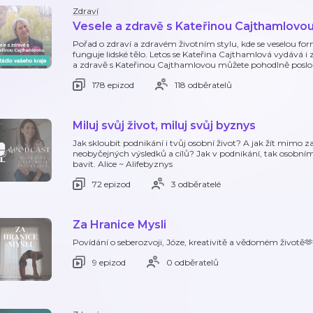
Zdraví
Vesele a zdravě s Kateřinou Cajthamlovo
Pořad o zdraví a zdravém životním stylu, kde se veselou for
funguje lidské tělo. Letos se Kateřina Cajthamlová vydává i 
a zdravě s Kateřinou Cajthamlovou můžete pohodlně poslo
178 epizod
118 odběratelů
Miluj svůj život, miluj svůj byznys
Jak skloubit podnikání i tvůj osobní život? A jak žít mimo 
neobyčejných výsledků a cílů? Jak v podnikání, tak osobn
bavit. Alice ~ Alifebyznys
72 epizod
3 odběratelé
Za Hranice Mysli
Povídání o seberozvoji, Józe, kreativitě a vědomém životě🫶
9 epizod
0 odběratelů