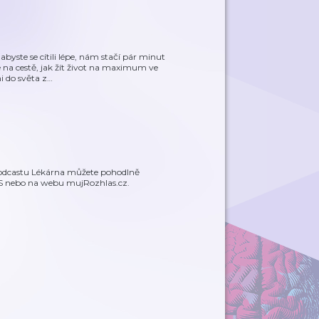
abyste se cítili lépe, nám stačí pár minut
na cestě, jak žít život na maximum ve
i do světa z
…
podcastu Lékárna můžete pohodlně
OS nebo na webu mujRozhlas.cz.