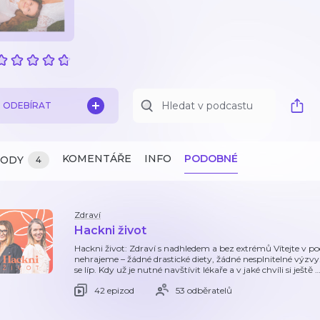
ODEBÍRAT
KOMENTÁŘE
INFO
PODOBNÉ
ZODY
4
Zdraví
Hackni život
Hackni život: Zdraví s nadhledem a bez extrémů Vítejte v pod
nehrajeme – žádné drastické diety, žádné nesplnitelné výzvy. Je
se líp. Kdy už je nutné navštívit lékaře a v jaké chvíli si ještě
42 epizod
53 odběratelů