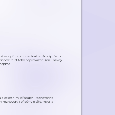
ně — a přitom ho zvládat o něco líp. Je to
ušenosti z letitého doprovázení žen - někdy
 nejsme
…
a celostními přístupy. Rozhovory s
ní rozhovory i příběhy o těle, mysli a