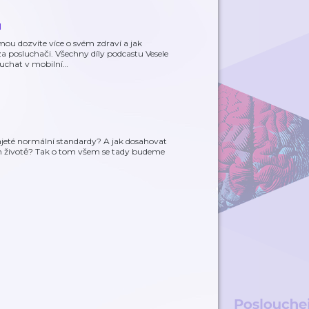
u
mou dozvíte více o svém zdraví a jak
za posluchači. Všechny díly podcastu Vesele
uchat v mobilní
…
zajeté normální standardy? A jak dosahovat
ím životě? Tak o tom všem se tady budeme