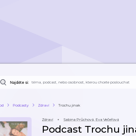
Najděte si:
od
Podcasty
Zdraví
Trochu jinak
Zdraví
Sabina Průchová, Eva Večeřová
Podcast Trochu ji