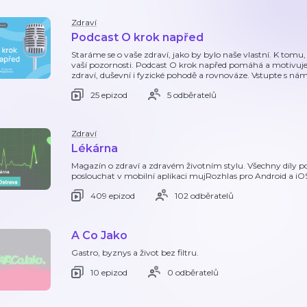
Zdraví
Podcast O krok napřed
Staráme se o vaše zdraví, jako by bylo naše vlastní. K tomu, 
vaší pozornosti. Podcast O krok napřed pomáhá a motivuje 
zdraví, duševní i fyzické pohodě a rovnováze. Vstupte s nám
25 epizod
5 odběratelů
Zdraví
Lékárna
Magazín o zdraví a zdravém životním stylu. Všechny díly 
poslouchat v mobilní aplikaci mujRozhlas pro Android a i
409 epizod
102 odběratelů
A Co Jako
Gastro, byznys a život bez filtru.
10 epizod
0 odběratelů