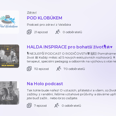
Zdraví
POD KLOBÚKEM
Podcast pro zdraví z Valašska
21 epizod
0 odběratelů
HALDA INSPIRACE pro bohatší život🎙️🚸♥️
🎙 NEJLEPŠÍ PODCAST O RODIČOVSTVÍ❣️ 🙌🏻 Pomáháme ro
život 📅 Každý měsíc až 5 nových exkluzivních rozhovorů 👨‍
terapeut, speciální pedagog a odborník na výchovu s více ne
112 epizod
70 odběratelů
Na Holo podcast
Tak tohle bude nářez! O vztazích, přátelství a všem, co živo
zážitky z randění, řešíme vztahové průšvihy a dáváme upří
jste buď zažili… nebo brzo zažijete.
7 epizod
0 odběratelů