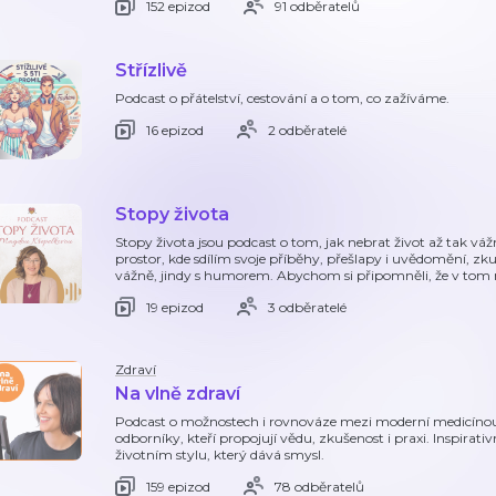
152 epizod
91 odběratelů
Střízlivě
Podcast o přátelství, cestování a o tom, co zažíváme.
16 epizod
2 odběratelé
Stopy života
Stopy života jsou podcast o tom, jak nebrat život až tak váž
prostor, kde sdílím svoje příběhy, přešlapy i uvědomění, zk
vážně, jindy s humorem. Abychom si připomněli, že v tom
19 epizod
3 odběratelé
Zdraví
Na vlně zdraví
Podcast o možnostech i rovnováze mezi moderní medicínou 
odborníky, kteří propojují vědu, zkušenost i praxi. Inspirativ
životním stylu, který dává smysl.
159 epizod
78 odběratelů