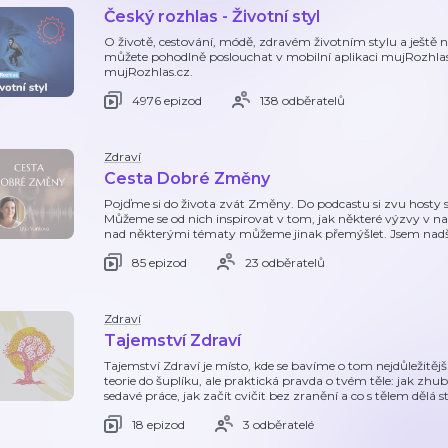
Český rozhlas - Životní styl
O životě, cestování, módě, zdravém životním stylu a ještě n
můžete pohodlně poslouchat v mobilní aplikaci mujRozhla
mujRozhlas.cz.
4976 epizod
138 odběratelů
Zdraví
Cesta Dobré Změny
Pojďme si do života zvát Změny. Do podcastu si zvu hosty s 
Můžeme se od nich inspirovat v tom, jak některé výzvy v n
nad některými tématy můžeme jinak přemýšlet. Jsem nad
85 epizod
23 odběratelů
Zdraví
Tajemství Zdraví
Tajemství Zdraví je místo, kde se bavíme o tom nejdůležitěj
teorie do šuplíku, ale praktická pravda o tvém těle: jak zhu
sedavé práce, jak začít cvičit bez zranění a co s tělem dělá s
18 epizod
3 odběratelé