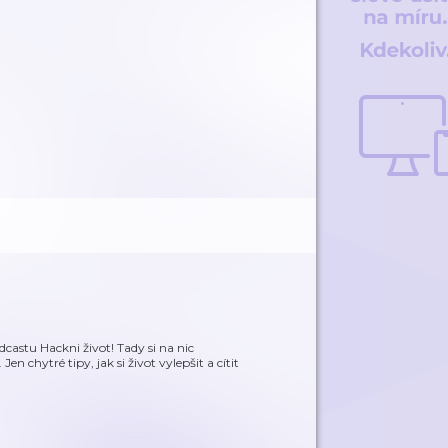
castu Hackni život! Tady si na nic
n chytré tipy, jak si život vylepšit a cítit
…