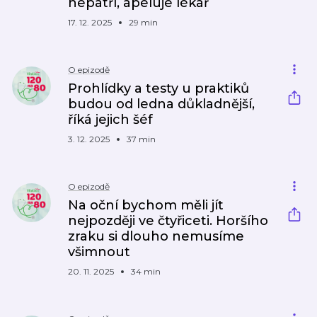
nepatří, apeluje lékař
17. 12. 2025
29 min
O epizodě
Prohlídky a testy u praktiků
budou od ledna důkladnější,
říká jejich šéf
3. 12. 2025
37 min
O epizodě
Na oční bychom měli jít
nejpozději ve čtyřiceti. Horšího
zraku si dlouho nemusíme
všimnout
20. 11. 2025
34 min