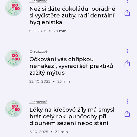
O epizodě
Než si dáte čokoládu, pořádně
si vyčistěte zuby, radí dentální
hygienistka
5. 11. 2025
28 min
O epizodě
Očkování vás chřipkou
nenakazí, vyvrací šéf praktiků
zažitý mýtus
22. 10. 2025
23 min
O epizodě
Léky na křečové žíly má smysl
brát celý rok, punčochy při
dlouhém sezení nebo stání
6. 10. 2025
32 min