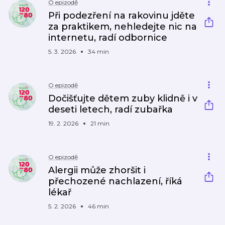
O epizodě
Při podezření na rakovinu jděte
za praktikem, nehledejte nic na
internetu, radí odbornice
5. 3. 2026
34 min
O epizodě
Dočišťujte dětem zuby klidně i v
deseti letech, radí zubařka
19. 2. 2026
21 min
O epizodě
Alergii může zhoršit i
přechozené nachlazení, říká
lékař
5. 2. 2026
46 min