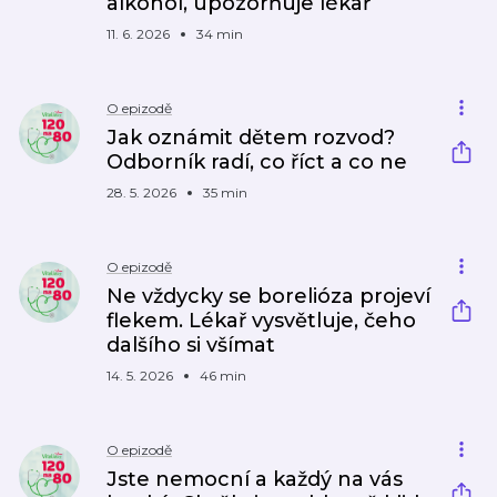
alkohol, upozorňuje lékař
11. 6. 2026
34 min
O epizodě
Jak oznámit dětem rozvod?
Odborník radí, co říct a co ne
28. 5. 2026
35 min
O epizodě
Ne vždycky se borelióza projeví
flekem. Lékař vysvětluje, čeho
dalšího si všímat
14. 5. 2026
46 min
O epizodě
Jste nemocní a každý na vás