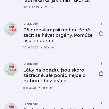
radí lékařka, jak s nimi skončit
20. 7. 2025
52 min
O epizodě
Při preeklampsii mohou ženě
začít selhávat orgány. Pomůže
aspirin denně
10. 6. 2025
58 min
O epizodě
Léky na obezitu jsou skoro
zázračné, ale pořád nejde o
hubnutí bez práce
5. 5. 2025
45 min
O epizodě