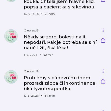
kouká. Chtěla jsem hlavně klid,
popsala pacientka s rakovinou
16. 4. 2026
25 min
O epizodě
Někdy se zdroj bolesti najít
nepodaří. Pak je potřeba se s ní
naučit žít, říká lékař
1. 4. 2026
42 min
O epizodě
Problémy s pánevním dnem
prozradí zácpa či inkontinence,
říká fyzioterapeutka
19. 3. 2026
34 min