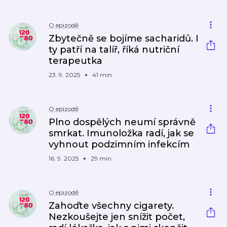
O epizodě
Zbytečně se bojíme sacharidů. I
ty patří na talíř, říká nutriční
terapeutka
23. 9. 2025
41 min
O epizodě
Plno dospělých neumí správně
smrkat. Imunoložka radí, jak se
vyhnout podzimním infekcím
16. 9. 2025
29 min
O epizodě
Zahoďte všechny cigarety.
Nezkoušejte jen snížit počet,