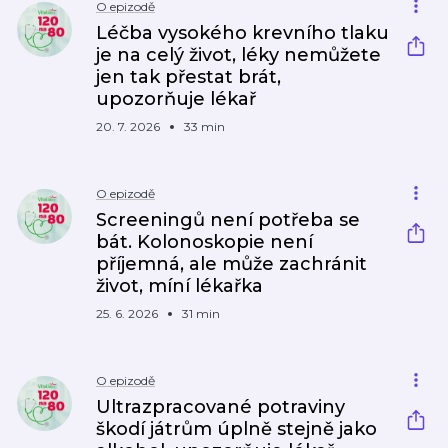
O epizodě
Léčba vysokého krevního tlaku
je na celý život, léky nemůžete
jen tak přestat brát,
upozorňuje lékař
20. 7. 2026
33 min
O epizodě
Screeningů není potřeba se
bát. Kolonoskopie není
příjemná, ale může zachránit
život, míní lékařka
25. 6. 2026
31 min
O epizodě
Ultrazpracované potraviny
škodí játrům úplně stejně jako