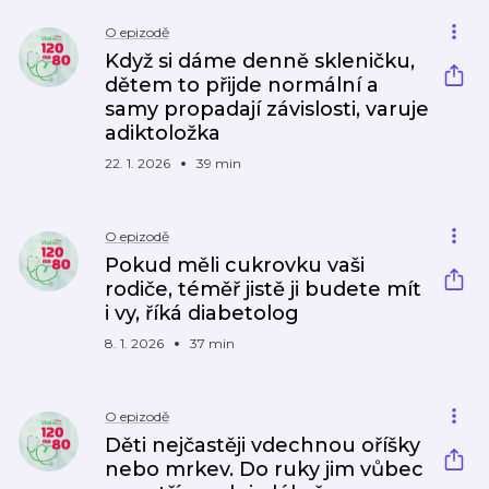
O epizodě
Když si dáme denně skleničku,
dětem to přijde normální a
samy propadají závislosti, varuje
adiktoložka
22. 1. 2026
39 min
O epizodě
Pokud měli cukrovku vaši
rodiče, téměř jistě ji budete mít
i vy, říká diabetolog
8. 1. 2026
37 min
O epizodě
Děti nejčastěji vdechnou oříšky
nebo mrkev. Do ruky jim vůbec