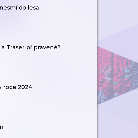
 nesmí do lesa
x a Traser připravené?
 v roce 2024
em