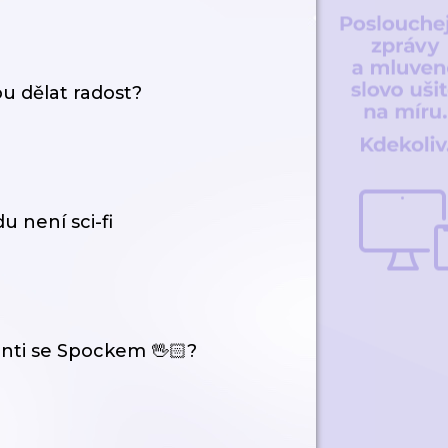
ou dělat radost?
u není sci-fi
enti se Spockem 🖖🏻?