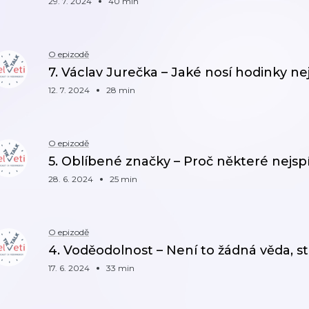
29. 7. 2024
40 min
O epizodě
7. Václav Jurečka – Jaké nosí hodinky nej
12. 7. 2024
28 min
O epizodě
5. Oblíbené značky – Proč některé nejspí
28. 6. 2024
25 min
O epizodě
4. Voděodolnost – Není to žádná věda, st
17. 6. 2024
33 min