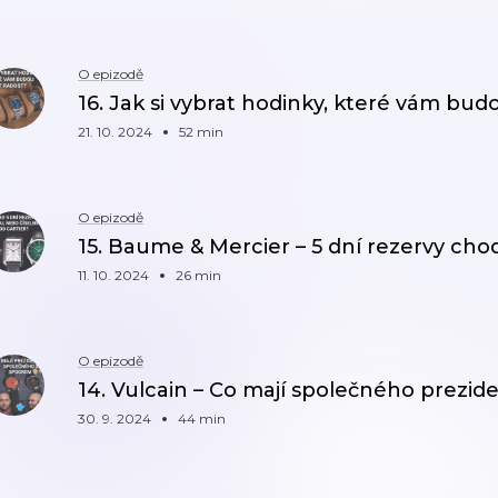
O epizodě
16. Jak si vybrat hodinky, které vám bud
21. 10. 2024
52 min
O epizodě
15. Baume & Mercier – 5 dní rezervy chod
11. 10. 2024
26 min
O epizodě
14. Vulcain – Co mají společného prezid
30. 9. 2024
44 min