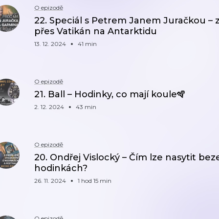
O epizodě
22. Speciál s Petrem Janem Juračkou – z 
přes Vatikán na Antarktidu
13. 12. 2024
41 min
O epizodě
21. Ball – Hodinky, co mají koule🪇
2. 12. 2024
43 min
O epizodě
20. Ondřej Vislocký – Čím lze nasytit b
hodinkách?
26. 11. 2024
1 hod 15 min
O epizodě