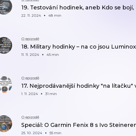
19. Testování hodinek, aneb Kdo se bojí,
22. 11. 2024
48 min
O epizodě
18. Military hodinky – na co jsou Lumino
11. 11. 2024
45 min
O epizodě
17. Nejprodávanější hodinky "na lítačku"
1. 11. 2024
31 min
O epizodě
Speciál: O Garmin Fenix 8 s Ivo Steiner
25. 10. 2024
55 min