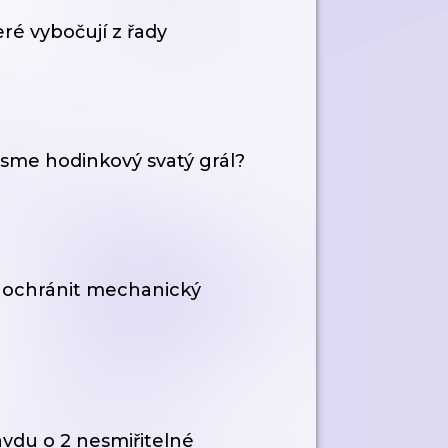
ré vybočují z řady
jsme hodinkový svatý grál?
e ochránit mechanický
ravdu o 2 nesmiřitelné