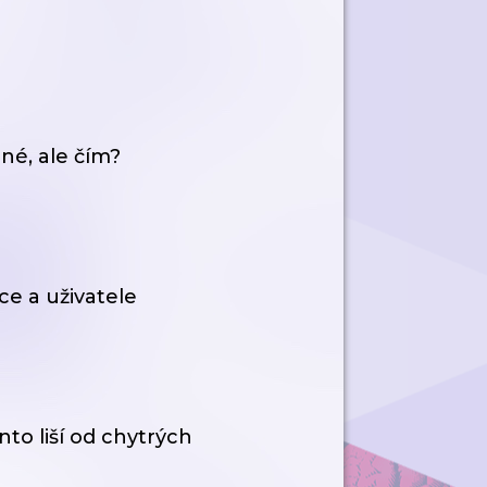
né, ale čím?
e a uživatele
to liší od chytrých