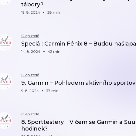
tábory?
19. 8. 2024
28 min
O epizodě
Speciál: Garmin Fénix 8 – Budou našlapa
14. 8. 2024
42 min
O epizodě
9. Garmin – Pohledem aktivního sportovc
9. 8. 2024
37 min
O epizodě
8. Sporttestery – V čem se Garmin a Suun
hodinek?