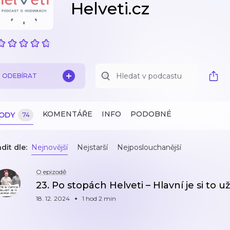
Helveti.cz
ODEBÍRAT
KOMENTÁŘE
INFO
PODOBNÉ
ZODY
74
dit dle:
Nejnovější
Nejstarší
Nejposlouchanější
O epizodě
23. Po stopách Helveti – Hlavní je si to 
18. 12. 2024
1 hod 2 min