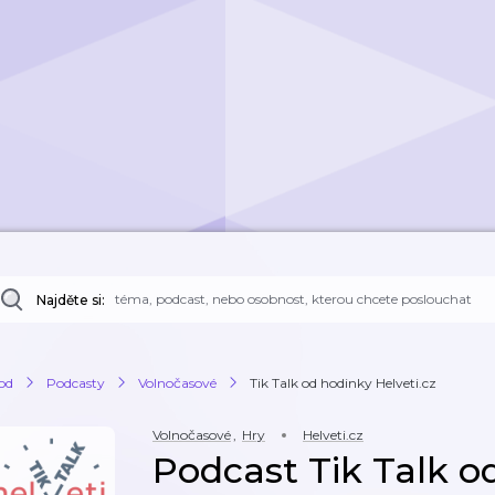
Najděte si:
od
Podcasty
Volnočasové
Tik Talk od hodinky Helveti.cz
Volnočasové
,
Hry
Helveti.cz
Podcast Tik Talk o