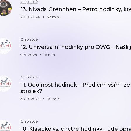
O epizodě
13. Nivada Grenchen – Retro hodinky, kte
20. 9. 2024
38 min
O epizodě
12. Univerzální hodinky pro OWG – Našli 
9. 9. 2024
15 min
O epizodě
11. Odolnost hodinek – Před čím vším lz
strojek?
30. 8. 2024
30 min
O epizodě
10. Klasické vs. chytré hodinky – Jde op