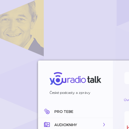
České podcasty a zprávy
Úv
PRO TEBE
AUDIOKNIHY