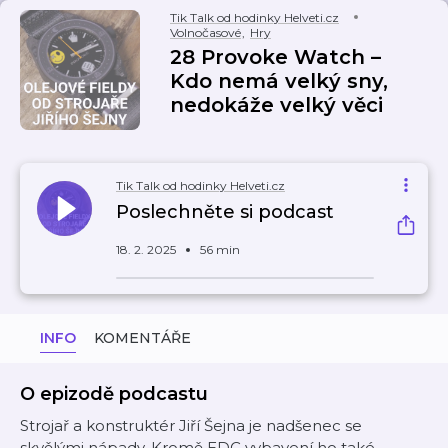
Tik Talk od hodinky Helveti.cz
Volnočasové
,
Hry
28 Provoke Watch –
Kdo nemá velký sny,
nedokáže velký věci
Tik Talk od hodinky Helveti.cz
Poslechněte si podcast
18. 2. 2025
56 min
INFO
KOMENTÁŘE
O epizodě podcastu
Strojař a konstruktér Jiří Šejna je nadšenec se
skvělými nápady. Kromě EDC vybavení ho také