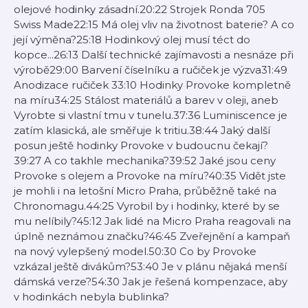
olejové hodinky zásadní.20:22 Strojek Ronda 705
Swiss Made22:15 Má olej vliv na životnost baterie? A co
její výměna?25:18 Hodinkový olej musí téct do
kopce...26:13 Další technické zajímavosti a nesnáze při
výrobě29:00 Barvení číselníku a ručiček je výzva31:49
Anodizace ručiček 33:10 Hodinky Provoke kompletně
na míru34:25 Stálost materiálů a barev v oleji, aneb
Vyrobte si vlastní tmu v tunelu.37:36 Luminiscence je
zatím klasická, ale směřuje k tritiu.38:44 Jaký další
posun ještě hodinky Provoke v budoucnu čekají?
39:27 A co takhle mechanika?39:52 Jaké jsou ceny
Provoke s olejem a Provoke na míru?40:35 Vidět jste
je mohli i na letošní Micro Praha, průběžně také na
Chronomagu.44:25 Vyrobil by i hodinky, které by se
mu nelíbily?45:12 Jak lidé na Micro Praha reagovali na
úplně neznámou značku?46:45 Zveřejnění a kampaň
na nový vylepšený model.50:30 Co by Provoke
vzkázal ještě divákům?53:40 Je v plánu nějaká menší
dámská verze?54:30 Jak je řešená kompenzace, aby
v hodinkách nebyla bublinka?