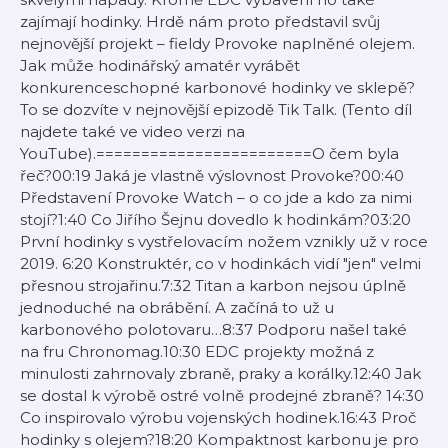
zajímají hodinky. Hrdě nám proto představil svůj
nejnovější projekt – fieldy Provoke naplněné olejem.
Jak může hodinářský amatér vyrábět
konkurenceschopné karbonové hodinky ve sklepě?
To se dozvíte v nejnovější epizodě Tik Talk. (Tento díl
najdete také ve video verzi na
YouTube).========================O čem byla
řeč?00:19 Jaká je vlastně výslovnost Provoke?00:40
Představení Provoke Watch – o co jde a kdo za nimi
stojí?1:40 Co Jiřího Šejnu dovedlo k hodinkám?03:20
První hodinky s vystřelovacím nožem vznikly už v roce
2019. 6:20 Konstruktér, co v hodinkách vidí "jen" velmi
přesnou strojařinu.7:32 Titan a karbon nejsou úplně
jednoduché na obrábění. A začíná to už u
karbonového polotovaru…8:37 Podporu našel také
na fru Chronomag.10:30 EDC projekty možná z
minulosti zahrnovaly zbraně, praky a korálky.12:40 Jak
se dostal k výrobě ostré volně prodejné zbraně? 14:30
Co inspirovalo výrobu vojenských hodinek.16:43 Proč
hodinky s olejem?18:20 Kompaktnost karbonu je pro