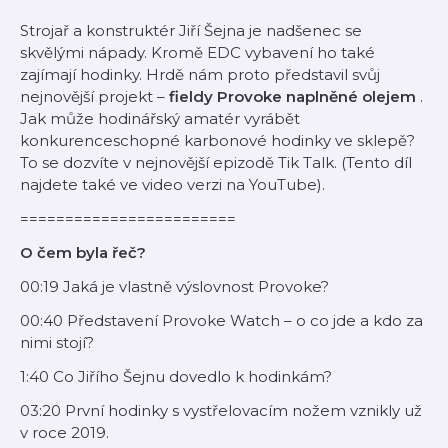
Strojař a konstruktér Jiří Šejna je nadšenec se
skvělými nápady. Kromě EDC vybavení ho také
zajímají hodinky. Hrdě nám proto představil svůj
nejnovější projekt –
fieldy Provoke naplněné olejem
.
Jak může hodinářský amatér vyrábět
konkurenceschopné karbonové hodinky ve sklepě?
To se dozvíte v nejnovější epizodě Tik Talk. (Tento díl
najdete také ve video verzi na YouTube).
========================
O čem byla řeč?
00:19 Jaká je vlastně výslovnost Provoke?
00:40 Představení Provoke Watch – o co jde a kdo za
nimi stojí?
1:40 Co Jiřího Šejnu dovedlo k hodinkám?
03:20 První hodinky s vystřelovacím nožem vznikly už
v roce 2019.