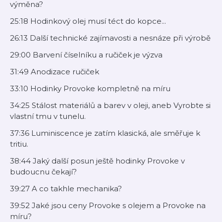
výměna?
25:18 Hodinkový olej musí téct do kopce...
26:13 Další technické zajímavosti a nesnáze při výrobě
29:00 Barvení číselníku a ručiček je výzva
31:49 Anodizace ručiček
33:10 Hodinky Provoke kompletně na míru
34:25 Stálost materiálů a barev v oleji, aneb Vyrobte si
vlastní tmu v tunelu.
37:36 Luminiscence je zatím klasická, ale směřuje k
tritiu.
38:44 Jaký další posun ještě hodinky Provoke v
budoucnu čekají?
39:27 A co takhle mechanika?
39:52 Jaké jsou ceny Provoke s olejem a Provoke na
míru?