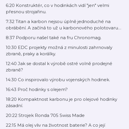
6:20 Konstruktér, co v hodinkách vidí "jen" velmi
přesnou strojařinu.
7:32 Titan a karbon nejsou úplně jednoduché na
obrábění. A začíná to už u karbonového polotovaru…
8:37 Podporu našel také na fru Chronomag.
10:30 EDC projekty možná z minulosti zahrnovaly
zbraně, praky a korálky.
12:40 Jak se dostal k výrobě ostré volně prodejné
zbraně?
14:30 Co inspirovalo výrobu vojenských hodinek.
16:43 Proč hodinky s olejem?
18:20 Kompaktnost karbonu je pro olejové hodinky
zásadní.
20:22 Strojek Ronda 705 Swiss Made
22:15 Má olej vliv na životnost baterie? A co její