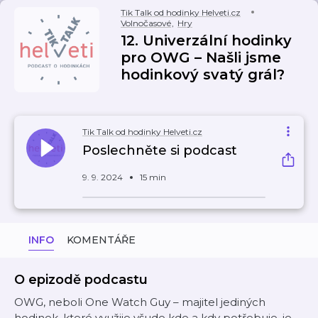
Tik Talk od hodinky Helveti.cz
Volnočasové
,
Hry
12. Univerzální hodinky
pro OWG – Našli jsme
hodinkový svatý grál?
Tik Talk od hodinky Helveti.cz
Poslechněte si podcast
9. 9. 2024
15 min
INFO
KOMENTÁŘE
O epizodě podcastu
OWG, neboli One Watch Guy – majitel jediných
hodinek, které využije všude kde a kdy potřebuje, je