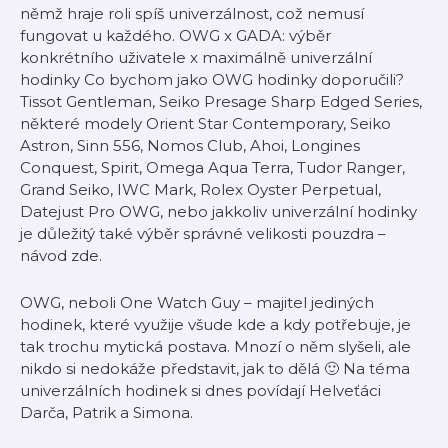
němž hraje roli spíš univerzálnost, což nemusí
fungovat u každého. OWG x GADA: výběr
konkrétního uživatele x maximálně univerzální
hodinky Co bychom jako OWG hodinky doporučili?
Tissot Gentleman, Seiko Presage Sharp Edged Series,
některé modely Orient Star Contemporary, Seiko
Astron, Sinn 556, Nomos Club, Ahoi, Longines
Conquest, Spirit, Omega Aqua Terra, Tudor Ranger,
Grand Seiko, IWC Mark, Rolex Oyster Perpetual,
Datejust Pro OWG, nebo jakkoliv univerzální hodinky
je důležitý také výběr správné velikosti pouzdra –
návod zde.
OWG, neboli One Watch Guy – majitel jediných
hodinek, které využije všude kde a kdy potřebuje, je
tak trochu mytická postava. Mnozí o něm slyšeli, ale
nikdo si nedokáže představit, jak to dělá 🙂 Na téma
univerzálních hodinek si dnes povídají Helveťáci
Darča, Patrik a Simona.