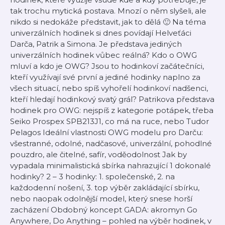
tak trochu mytická postava. Mnozí o něm slyšeli, ale
nikdo si nedokáže představit, jak to dělá 🙂 Na téma
univerzálních hodinek si dnes povídají Helveťáci
Darča, Patrik a Simona. Je představa jediných
univerzálních hodinek vůbec reálná? Kdo o OWG
mluví a kdo je OWG? Jsou to hodinkoví začátečníci,
kteří využívají své první a jediné hodinky naplno za
všech situací, nebo spíš vyhořelí hodinkoví nadšenci,
kteří hledají hodinkový svatý grál? Patrikova představa
hodinek pro OWG: nejspíš z kategorie potápek, třeba
Seiko Prospex SPB213J1, co má na ruce, nebo Tudor
Pelagos Ideální vlastnosti OWG modelu pro Darču:
všestranné, odolné, nadčasové, univerzální, pohodlné
pouzdro, ale čitelné, safír, voděodolnost Jak by
vypadala minimalistická sbírka nahrazující 1 dokonalé
hodinky? 2 – 3 hodinky: 1. společenské, 2. na
každodenní nošení, 3. top výběr zakládající sbírku,
nebo naopak odolnější model, který snese horší
zacházení Obdobný koncept GADA: akromyn Go
Anywhere, Do Anything – pohled na výběr hodinek, v