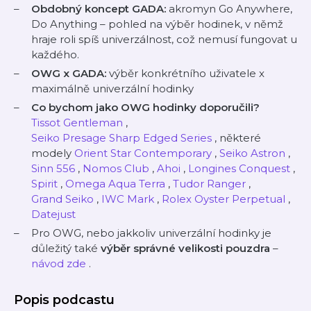
Obdobný koncept GADA:
akromyn Go Anywhere,
Do Anything – pohled na výběr hodinek, v němž
hraje roli spíš univerzálnost, což nemusí fungovat u
každého.
OWG x GADA:
výběr konkrétního uživatele x
maximálně univerzální hodinky
Co bychom jako OWG hodinky doporučili?
Tissot Gentleman
,
Seiko Presage Sharp Edged Series
, některé
modely
Orient Star Contemporary
,
Seiko Astron
,
Sinn 556
,
Nomos Club
,
Ahoi
,
Longines Conquest
,
Spirit
,
Omega Aqua Terra
,
Tudor Ranger
,
Grand Seiko
,
IWC Mark
,
Rolex Oyster Perpetual
,
Datejust
Pro OWG, nebo jakkoliv univerzální hodinky je
důležitý také
výběr správné velikosti pouzdra
–
návod zde
.
Popis podcastu