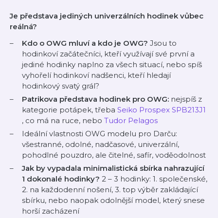
Je představa jediných univerzálních hodinek vůbec
reálná?
Kdo o OWG mluví a kdo je OWG?
Jsou to
hodinkoví začátečníci, kteří využívají své první a
jediné hodinky naplno za všech situací, nebo spíš
vyhořelí
hodinkoví nadšenci, kteří hledají
hodinkový svatý grál?
Patrikova představa hodinek pro OWG:
nejspíš z
kategorie potápek, třeba
Seiko Prospex SPB213J1
, co má na ruce, nebo
Tudor Pelagos
Ideální vlastnosti OWG modelu pro Darču:
všestranné, odolné, nadčasové, univerzální,
pohodlné pouzdro, ale čitelné, safír, voděodolnost
Jak by vypadala minimalistická sbírka nahrazující
1 dokonalé hodinky?
2 – 3 hodinky: 1. společenské,
2. na každodenní nošení, 3. top výběr zakládající
sbírku, nebo naopak odolnější model, který snese
horší zacházení