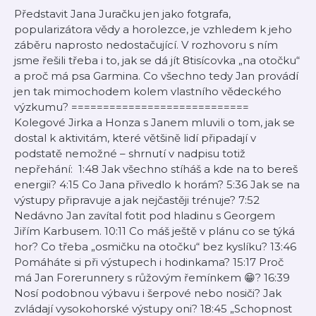
Představit Jana Juračku jen jako fotgrafa,
popularizátora vědy a horolezce, je vzhledem k jeho
záběru naprosto nedostačující. V rozhovoru s ním
jsme řešili třeba i to, jak se dá jít 8tisícovka „na otočku“
a proč má psa Garmina. Co všechno tedy Jan provádí
jen tak mimochodem kolem vlastního vědeckého
výzkumu? ============================
Kolegové Jirka a Honza s Janem mluvili o tom, jak se
dostal k aktivitám, které většině lidí připadají v
podstatě nemožné – shrnutí v nadpisu totiž
nepřehání: 1:48 Jak všechno stíháš a kde na to bereš
energii? 4:15 Co Jana přivedlo k horám? 5:36 Jak se na
výstupy připravuje a jak nejčastěji trénuje? 7:52
Nedávno Jan zavítal fotit pod hladinu s Georgem
Jiřím Karbusem. 10:11 Co máš ještě v plánu co se týká
hor? Co třeba „osmičku na otočku“ bez kyslíku? 13:46
Pomáháte si při výstupech i hodinkama? 15:17 Proč
má Jan Forerunnery s růžovým řemínkem 😁? 16:39
Nosí podobnou výbavu i šerpové nebo nosiči? Jak
zvládají vysokohorské výstupy oni? 18:45 „Schopnost