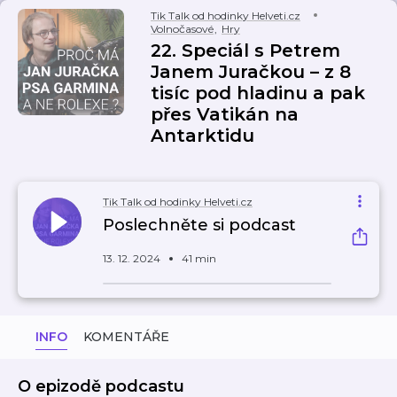
Tik Talk od hodinky Helveti.cz
Volnočasové
,
Hry
22. Speciál s Petrem
Janem Juračkou – z 8
tisíc pod hladinu a pak
přes Vatikán na
Antarktidu
Tik Talk od hodinky Helveti.cz
Poslechněte si podcast
13. 12. 2024
41 min
INFO
KOMENTÁŘE
O epizodě podcastu