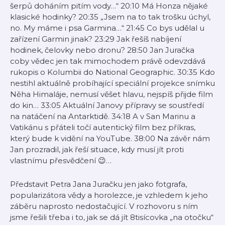
šerpů doháním pitím vody…“ 20:10 Má Honza nějaké
klasické hodinky? 20:35 „Jsem na to tak trošku úchyl,
no. My máme i psa Garmina…“ 21:45 Co bys udělal u
zařízení Garmin jinak? 23:29 Jak řešíš nabíjení
hodinek, čelovky nebo dronu? 28:50 Jan Juračka
coby vědec jen tak mimochodem právě odevzdává
rukopis o Kolumbii do National Geographic. 30:35 Kdo
nestihl aktuálně probíhající speciální projekce snímku
Něha Himaláje, nemusí věšet hlavu, nejspíš přijde film
do kin… 33:05 Aktuální Janovy přípravy se soustředí
na natáčení na Antarktidě. 34:18 A v San Marinu a
Vatikánu s přáteli točí autentický film bez příkras,
který bude k vidění na YouTube. 38:00 Na závěr nám
Jan prozradil, jak řeší situace, kdy musí jít proti
vlastnímu přesvědčení 😉…
Představit Petra Jana Juračku jen jako fotgrafa,
popularizátora vědy a horolezce, je vzhledem k jeho
záběru naprosto nedostačující. V rozhovoru s ním
jsme řešili třeba i to, jak se dá jít 8tisícovka „na otočku“