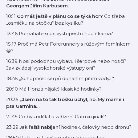
Georgem Jiřím Karbusem.
10:11
Co máš ještě v plánu co se týká hor?
Co třeba
„osmičku na otočku“ bez kyslíku?
13:46 Pomáháte si při výstupech i hodinkama?
15:17 Proč má Petr Forerunnery s růžovým řemínkem
😁?
16:39 Nosí podobnou výbavu i šerpové nebo nosiči?
Jak zvládají vysokohorské výstupy oni?
18:45 „Schopnost šerpů doháním pitím vody…“
20:10 Má Honza nějaké klasické hodinky?
20:35
„Jsem na to tak trošku úchyl, no. My máme i
psa Garmina…“
21:45 Co bys udělal u zařízení Garmin jinak?
23:29
Jak řešíš nabíjení
hodinek, čelovky nebo dronu?
28:50 Petr Jan Juračka coby vědec jen tak