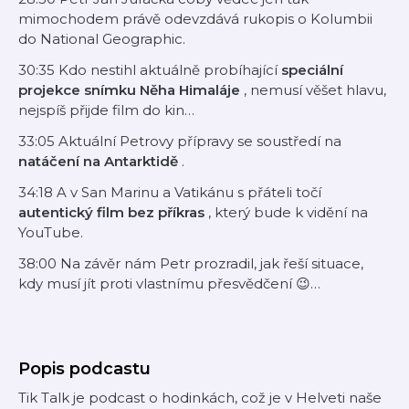
mimochodem právě odevzdává rukopis o Kolumbii
do National Geographic.
30:35 Kdo nestihl aktuálně probíhající
speciální
projekce snímku Něha Himaláje
, nemusí věšet hlavu,
nejspíš přijde film do kin…
33:05 Aktuální Petrovy přípravy se soustředí na
natáčení na Antarktidě
.
34:18 A v San Marinu a Vatikánu s přáteli točí
autentický film bez příkras
, který bude k vidění na
YouTube.
38:00 Na závěr nám Petr prozradil, jak řeší situace,
kdy musí jít proti vlastnímu přesvědčení 😉…
Popis podcastu
Tik Talk je podcast o hodinkách, což je v Helveti naše