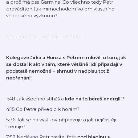
a proč má psa Garmina. Co všechno tedy Petr
provádí jen tak mimochodem kolem vlastního
vědeckého výzkumu?
============================
Kolegové Jirka a Honza s Petrem mluvili o tom, jak
se dostal k aktivitám, které většině lidí připadají v
podstatě nemožné – shrnutí v nadpisu totiž
nepřehání:
1:48 Jak všechno stíháš a
kde na to bereš energii
?
4:15 Co Petra přivedlo k horám?
5:36 Jak se na výstupy připravuje a jak nejčastěji
trénuje?
7:52 Nedávno Petr zavítal fotit
pod hladinu s