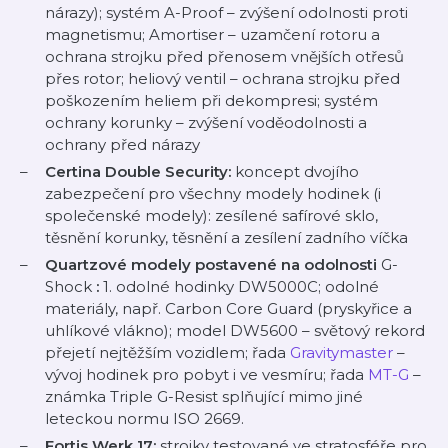
nárazy); systém A-Proof – zvýšení odolnosti proti
magnetismu; Amortiser – uzamčení rotoru a
ochrana strojku před přenosem vnějších otřesů
přes rotor; heliový ventil – ochrana strojku před
poškozením heliem při dekompresi; systém
ochrany korunky – zvýšení voděodolnosti a
ochrany před nárazy
Certina Double Security:
koncept dvojího
zabezpečení pro všechny modely hodinek (i
společenské modely): zesílené safírové sklo,
těsnění korunky, těsnění a zesílení zadního víčka
Quartzové modely postavené na odolnosti
G-
Shock
:
1. odolné hodinky DW5000C; odolné
materiály, např. Carbon Core Guard (pryskyřice a
uhlíkové vlákno); model DW5600 – světový rekord
přejetí nejtěžším vozidlem; řada
Gravitymaster
–
vývoj hodinek pro pobyt i ve vesmíru; řada
MT-G
–
známka Triple G-Resist splňující mimo jiné
leteckou normu ISO 2669.
Fortis Werk 17:
strojky testované ve stratosféře pro