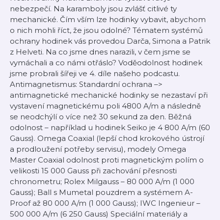
nebezpečí. Na karamboly jsou zvlášť citlivé ty
mechanické. Čím vším lze hodinky vybavit, abychom
o nich mohli říct, že jsou odolné? Tématem systémů
ochrany hodinek vás provedou Darča, Simona a Patrik
z Helveti. Na co jsme dnes narazili, v čem jsme se
vymáchali a co námi otřáslo? Voděodolnost hodinek
jsme probrali šířeji ve 4. díle našeho podcastu.
Antimagnetismus: Standardní ochrana –>
antimagnetické mechanické hodinky se nezastaví při
vystavení magnetickému poli 4800 A/m a následně
se neodchýlí o více než 30 sekund za den. Běžná
odolnost – například u hodinek Seiko je 4 800 A/m (60
Gauss). Omega Coaxial (lepší chod krokového ústrojí
a prodloužení potřeby servisu), modely Omega
Master Coaxial odolnost proti magnetickým polím o
velikosti 15 000 Gauss při zachování přesnosti
chronometru; Rolex Milgauss – 80 000 A/m (1 000
Gauss); Ball s Mumetal pouzdrem a systémem A-
Proof až 80 000 A/m (1 000 Gauss); IWC Ingenieur –
500 000 A/m (6 250 Gauss) Speciální materiály a