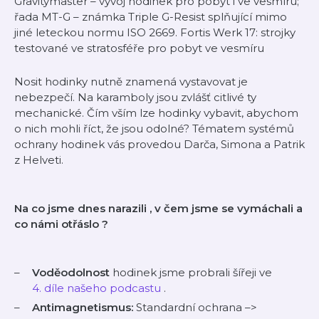
Gravitymaster – vývoj hodinek pro pobyt i ve vesmíru;
řada MT-G – známka Triple G-Resist splňující mimo
jiné leteckou normu ISO 2669. Fortis Werk 17: strojky
testované ve stratosféře pro pobyt ve vesmíru
Nosit hodinky nutně znamená vystavovat je
nebezpečí. Na karamboly jsou zvlášť citlivé ty
mechanické. Čím vším lze hodinky vybavit, abychom
o nich mohli říct, že jsou odolné? Tématem systémů
ochrany hodinek vás provedou Darča, Simona a Patrik
z Helveti.
Na co jsme dnes
narazili
, v čem jsme se
vymáchali
a
co námi
otřáslo
?
Voděodolnost
hodinek jsme probrali šířeji ve
4. díle našeho podcastu
.
Antimagnetismus:
Standardní ochrana –>