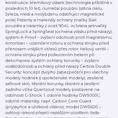
konstrukce: křemíkový vlásek (technologie přibližně v
posledních 10 let), numetal pouzdro (slitina niklu,
železa, mědi a molybdenu odstiňující magnetické
pole) Patenty a materiály ochrany značky Ball:
pouzdra a náramky z oceli 904L; ochrana setrvačky
SpringLock a SpringSeal (ochrana vlásku před nárazy);
systém A-Proof – zvýšení odolnosti proti magnetismu;
Amortiser – uzamčení rotoru a ochrana strojku před
přenosem vnějších otřesů přes rotor; heliový ventil –
ochrana strojku před poškozením heliem při
dekompresi; systém ochrany korunky – zvýšení
voděodolnosti a ochrany před nárazy Certina Double
Security: koncept dvojího zabezpečení pro všechny
modely hodinek (i společenské modely): zesílené
safírové sklo, těsnění korunky, těsnění a zesílení
zadního víčka Quartzové modely postavené na
odolnosti G-Shock: 1. odolné hodinky DW5000C;
odolné materiály, např. Carbon Core Guard
(pryskyřice a uhlíkové vlákno); model DW5600 –
světový rekord přejetí nejtěžším vozidlem; řada