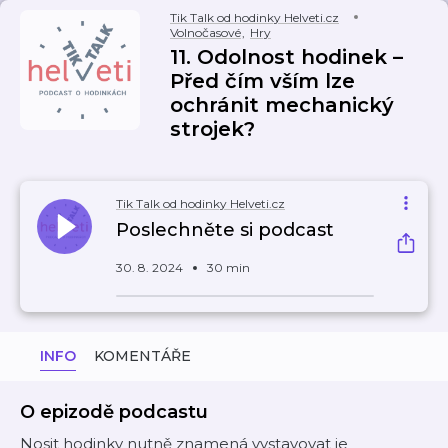
Tik Talk od hodinky Helveti.cz
Volnočasové
,
Hry
11. Odolnost hodinek –
Před čím vším lze
ochránit mechanický
strojek?
Tik Talk od hodinky Helveti.cz
Poslechněte si podcast
30. 8. 2024
30 min
INFO
KOMENTÁŘE
O epizodě podcastu
Nosit hodinky nutně znamená vystavovat je