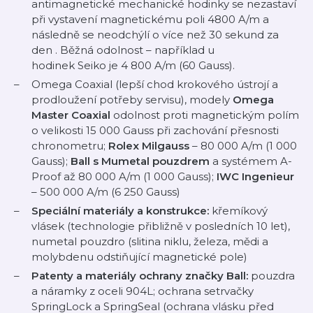
antimagnetické mechanické hodinky se nezastaví
při vystavení magnetickému poli 4800 A/m a
následně se neodchýlí o více než 30 sekund za
den
. Běžná odolnost – například u
hodinek Seiko je 4 800 A/m (60 Gauss).
Omega Coaxial (lepší chod krokového ústrojí a
prodloužení potřeby servisu), modely
Omega
Master Coaxial
odolnost proti magnetickým polím
o velikosti 15 000 Gauss při zachování přesnosti
chronometru;
Rolex Milgauss
– 80 000 A/m (1 000
Gauss);
Ball s Mumetal pouzdrem
a systémem A-
Proof až 80 000 A/m (1 000 Gauss);
IWC Ingenieur
– 500 000 A/m (6 250 Gauss)
Speciální materiály a konstrukce:
křemíkový
vlásek (technologie přibližně v posledních 10 let),
numetal pouzdro (slitina niklu, železa, mědi a
molybdenu odstiňující magnetické pole)
Patenty a materiály ochrany značky Ball:
pouzdra
a náramky z oceli 904L; ochrana setrvačky
SpringLock a SpringSeal (ochrana vlásku před