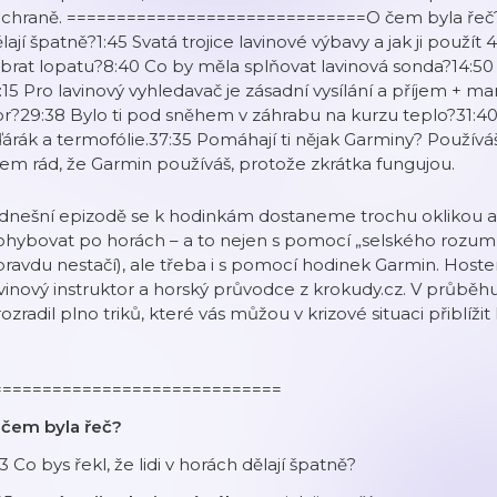
chraně. ==============================O čem byla řeč?1:13
lají špatně?1:45 Svatá trojice lavinové výbavy a jak ji použ
brat lopatu?8:40 Co by měla splňovat lavinová sonda?14:5
:15 Pro lavinový vyhledavač je zásadní vysílání a příjem + 
r?29:38 Bylo ti pod sněhem v záhrabu na kurzu teplo?31:40
árák a termofólie.37:35 Pomáhají ti nějak Garminy? Použív
em rád, že Garmin používáš, protože zkrátka fungujou.
 dnešní epizodě se k hodinkám dostaneme trochu oklikou a
hybovat po horách – a to nejen s pomocí „selského rozumu“ 
ravdu nestačí), ale třeba i s pomocí hodinek Garmin. Hostem
vinový instruktor a horský průvodce z krokudy.cz. V průb
ozradil plno triků, které vás můžou v krizové situaci přiblíži
=============================
 čem byla řeč?
13 Co bys řekl, že lidi v horách dělají špatně?