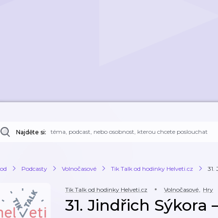
Najděte si:
od
Podcasty
Volnočasové
Tik Talk od hodinky Helveti.cz
31.
Tik Talk od hodinky Helveti.cz
Volnočasové
,
Hry
31. Jindřich Sýkora