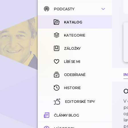
PODCASTY
KATALOG
KOUPENÉ
KATALOG
KATEGORIE
KATEGORIE
ZÁLOŽKY
ZÁLOŽKY
HISTORIE
LÍBÍ SE MI
I
ODEBÍRANÉ
HISTORIE
O
V
EDITORSKÉ TIPY
po
op
ČLÁNKY BLOG
la
pr