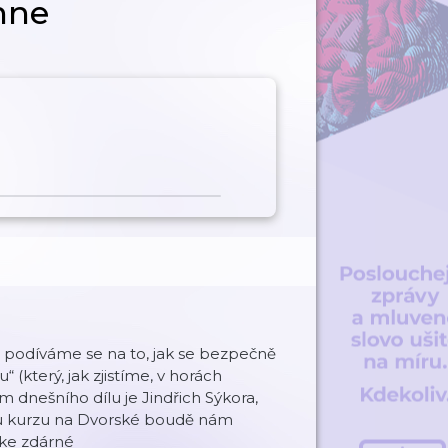
hne
 podíváme se na to, jak se bezpečně
(který, jak zjistíme, v horách
 dnešního dílu je Jindřich Sýkora,
ěhu kurzu na Dvorské boudě nám
t ke zdárné