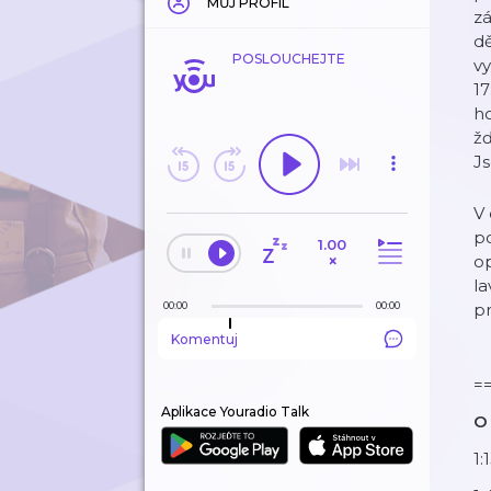
MŮJ PROFIL
zá
dě
POSLOUCHEJTE
vy
17
ho
žď
Js
V
po
1.00
×
op
la
00:00
00:00
pr
Komentuj
=
Aplikace Youradio Talk
O
1: