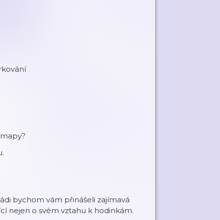
arkování
h mapy?
u.
 Rádi bychom vám přinášeli zajímavá
jící nejen o svém vztahu k hodinkám.