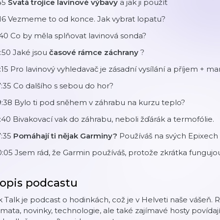
45
Svatá trojice lavinové výbavy
a jak ji použít
:16 Vezmeme to od konce. Jak vybrat lopatu?
40 Co by měla splňovat lavinová sonda?
:50 Jaké jsou
časové rámce záchrany
?
:15 Pro lavinový vyhledavač je zásadní vysílání a příjem + m
:35 Co dalšího s sebou do hor?
:38 Bylo ti pod sněhem v záhrabu na kurzu teplo?
:40 Bivakovací vak do záhrabu, neboli žďárák a termofólie.
7:35
Pomáhají ti nějak Garminy?
Používáš na svých Epixec
:05 Jsem rád, že Garmin používáš, protože zkrátka fungujo
opis podcastu
k Talk je podcast o hodinkách, což je v Helveti naše vášeň.
mata, novinky, technologie, ale také zajímavé hosty povída