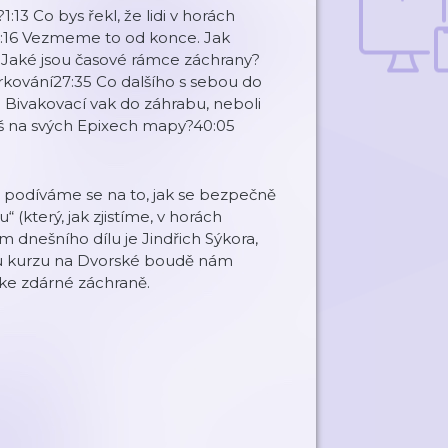
 Co bys řekl, že lidi v horách
ít 4:16 Vezmeme to od konce. Jak
0 Jaké jsou časové rámce záchrany?
markování27:35 Co dalšího s sebou do
 Bivakovací vak do záhrabu, neboli
áš na svých Epixech mapy?40:05
 podíváme se na to, jak se bezpečně
(který, jak zjistíme, v horách
 dnešního dílu je Jindřich Sýkora,
ěhu kurzu na Dvorské boudě nám
t ke zdárné záchraně.