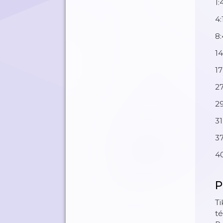
1:
4
8:
14
17
27
29
31
3
40
P
Ti
té