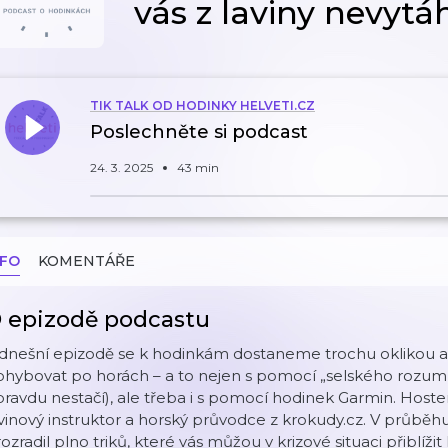
vás z laviny nevytá
TIK TALK OD HODINKY HELVETI.CZ
Poslechněte si podcast
24. 3. 2025
43 min
NFO
KOMENTÁŘE
 epizodě podcastu
 dnešní epizodě se k hodinkám dostaneme trochu oklikou a
hybovat po horách – a to nejen s pomocí „selského rozumu“ 
ravdu nestačí), ale třeba i s pomocí hodinek Garmin. Hostem
vinový instruktor a horský průvodce z krokudy.cz. V průb
ozradil plno triků, které vás můžou v krizové situaci přiblíži