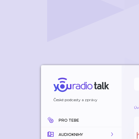
České podcasty a zprávy
Úv
PRO TEBE
AUDIOKNIHY