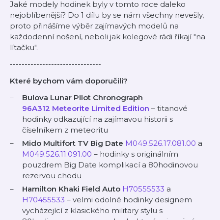
Jaké modely hodinek byly v tomto roce daleko
nejoblíbenější? Do 1 dílu by se nám všechny nevešly,
proto přinášíme výběr zajímavých modelů na
každodenní nošení, neboli jak kolegové rádi říkají "na
lítačku".
-------------------------------
Které bychom vám doporučili?
Bulova Lunar Pilot Chronograph
96A312 Meteorite Limited Edition
– titanové
hodinky odkazující na zajímavou historii s
číselníkem z meteoritu
Mido Multifort TV Big Date
⁠M049.526.17.081.00⁠
a
⁠M049.526.11.091.00⁠
– hodinky s originálním
pouzdrem Big Date komplikací a 80hodinovou
rezervou chodu
Hamilton Khaki Field Auto
⁠H70555533⁠
a
⁠H70455533⁠
– velmi odolné hodinky designem
vycházející z klasického military stylu s