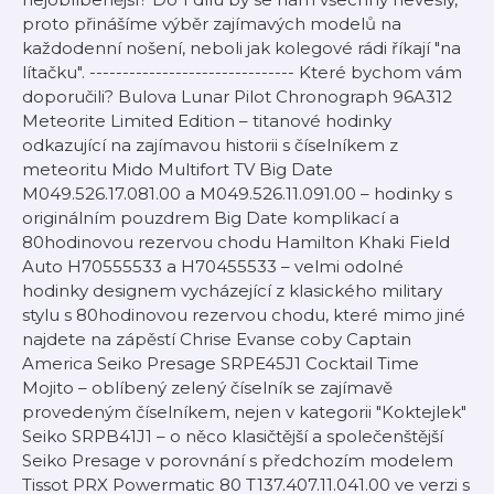
proto přinášíme výběr zajímavých modelů na
každodenní nošení, neboli jak kolegové rádi říkají "na
lítačku". ------------------------------- Které bychom vám
doporučili? Bulova Lunar Pilot Chronograph 96A312
Meteorite Limited Edition – titanové hodinky
odkazující na zajímavou historii s číselníkem z
meteoritu Mido Multifort TV Big Date
⁠M049.526.17.081.00⁠ a ⁠M049.526.11.091.00⁠ – hodinky s
originálním pouzdrem Big Date komplikací a
80hodinovou rezervou chodu Hamilton Khaki Field
Auto ⁠H70555533⁠ a ⁠H70455533⁠ – velmi odolné
hodinky designem vycházející z klasického military
stylu s 80hodinovou rezervou chodu, které mimo jiné
najdete na zápěstí Chrise Evanse coby Captain
America Seiko Presage ⁠SRPE45J1⁠ Cocktail Time
Mojito – oblíbený zelený číselník se zajímavě
provedeným číselníkem, nejen v kategorii "Koktejlek"
Seiko ⁠SRPB41J1⁠ – o něco klasičtější a společenštější
Seiko Presage v porovnání s předchozím modelem
Tissot PRX Powermatic 80 ⁠T137.407.11.041.00⁠ ve verzi s