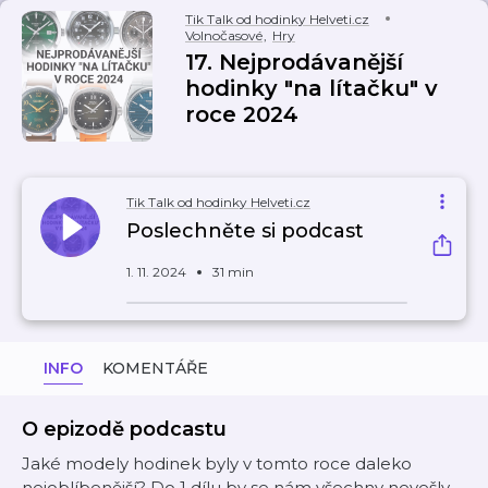
Tik Talk od hodinky Helveti.cz
Volnočasové
,
Hry
17. Nejprodávanější
hodinky "na lítačku" v
roce 2024
Tik Talk od hodinky Helveti.cz
Poslechněte si podcast
1. 11. 2024
31 min
INFO
KOMENTÁŘE
O epizodě podcastu
Jaké modely hodinek byly v tomto roce daleko
nejoblíbenější? Do 1 dílu by se nám všechny nevešly,