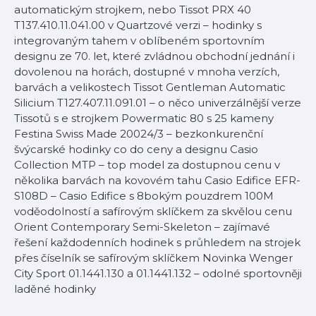
automatickým strojkem, nebo Tissot PRX 40
⁠T137.410.11.041.00⁠ v Quartzové verzi – hodinky s
integrovaným tahem v oblíbeném sportovním
designu ze 70. let, které zvládnou obchodní jednání i
dovolenou na horách, dostupné v mnoha verzích,
barvách a velikostech Tissot Gentleman Automatic
Silicium ⁠T127.407.11.091.01⁠ – o něco univerzálnější verze
Tissotů s e strojkem Powermatic 80 s 25 kameny
Festina Swiss Made ⁠20024/3⁠ – bezkonkurenční
švýcarské hodinky co do ceny a designu ⁠Casio
Collection MTP⁠ – top model za dostupnou cenu v
několika barvách na kovovém tahu Casio Edifice ⁠EFR-
S108D⁠ – Casio Edifice s 8bokým pouzdrem 100M
voděodolností a safírovým sklíčkem za skvělou cenu
⁠Orient Contemporary Semi-Skeleton⁠ – zajímavé
řešení každodenních hodinek s průhledem na strojek
přes číselník se safírovým sklíčkem Novinka Wenger
City Sport ⁠01.1441.130⁠ a ⁠01.1441.132⁠ – odolné sportovněji
laděné hodinky