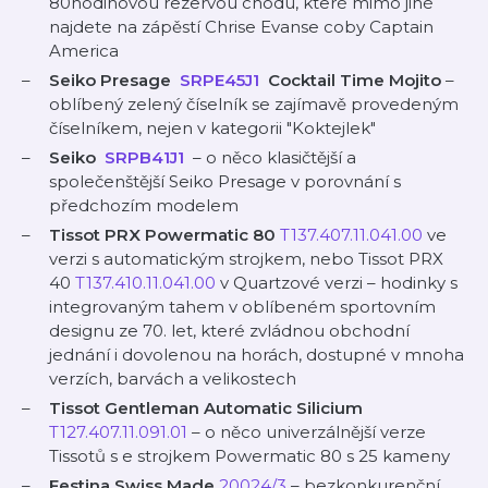
80hodinovou rezervou chodu, které mimo jiné
najdete na zápěstí Chrise Evanse coby Captain
America
Seiko Presage
⁠
SRPE45J1
Cocktail Time Mojito
–
oblíbený zelený číselník se zajímavě provedeným
číselníkem, nejen v kategorii "Koktejlek"
Seiko
⁠
SRPB41J1
– o něco klasičtější a
společenštější Seiko Presage v porovnání s
předchozím modelem
Tissot PRX Powermatic 80
⁠T137.407.11.041.00⁠
ve
verzi s automatickým strojkem, nebo Tissot PRX
40
⁠T137.410.11.041.00⁠
v Quartzové verzi – hodinky s
integrovaným tahem v oblíbeném sportovním
designu ze 70. let, které zvládnou obchodní
jednání i dovolenou na horách, dostupné v mnoha
verzích, barvách a velikostech
Tissot Gentleman Automatic Silicium
⁠T127.407.11.091.01⁠
– o něco univerzálnější verze
Tissotů s e strojkem Powermatic 80 s 25 kameny
Festina Swiss Made
⁠20024/3⁠
– bezkonkurenční