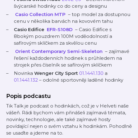
švýcarské hodinky co do ceny a designu
⁠
Casio Collection MTP
– top model za dostupnou
cenu v několika barvách na kovovém tahu
Casio Edifice
⁠
EFR-S108D
– Casio Edifice s
8bokým pouzdrem 100M voděodolností a
safírovým sklíčkem za skvělou cenu
⁠
Orient Contemporary Semi-Skeleton
– zajímavé
řešení každodenních hodinek s průhledem na
strojek přes číselník se safírovým sklíčkem
Novinka
Wenger City Sport
⁠01.1441.130⁠
a
⁠01.1441.132⁠
– odolné sportovněji laděné hodinky
Popis podcastu
Tik Talk je podcast o hodinkách, což je v Helveti naše
vášeň. Rádi bychom vám přinášeli zajímavá témata,
novinky, technologie, ale také zajímavé hosty
povídající nejen o svém vztahu k hodinkám. Pohodlně
se usaďte a jdeme na to.