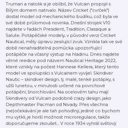
Truman a natolik si je oblíbil, že Vulcain propojil s
Bílým domem natrvalo. Název Cricket ("cvrček")
dostal model od mechanického budíku, což byla ve
své době průlomová novinka. Dnešní strojek V10
najdete v řadách President, Tradition, Classique a
Salute. Potápěčské modely, v původní verzi Cricket
Nautical, měly úpravu zesilující zvuk. Vznikla tak ve své
době nenahraditelná pomůcka upozorňující
potápěče na včasný výstup na hladinu. Dnes najdete
věrné reedice pod názvem Nautical Heritage 2022,
které vznikly na počest Hannese Kellera, který tento
model ve spolupráci s Vulcainem vyvíjel. Skindiver
Nautic – skindiver design, tj. malé, tenké potápky, s
užší lunetou, v minulosti určené na povrchové
potápění, šnorchlování. Na ocelovém tahu mají
Skindivery od Vulcain podobně crazy design, jako
Depthmaster Pacman od Nivady. Přes všechna
(ne)očekávání je ale tah pohodlný, jediné co bychom
mu vytkli, je horší možnost microregulace, takže
doporučujeme zkoušet... V roce 1934 vyhrál světový