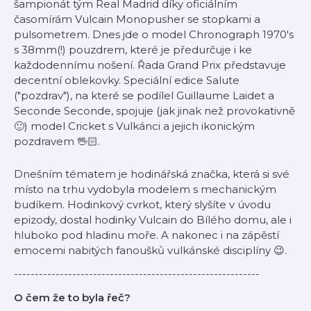
šampionát tým Real Madrid díky oficiálním
časomírám Vulcain Monopusher se stopkami a
pulsometrem. Dnes jde o model Chronograph 1970's
s 38mm(!) pouzdrem, které je předurčuje i ke
každodennímu nošení. Řada Grand Prix představuje
decentní oblekovky. Speciální edice Salute
("pozdrav"), na které se podílel Guillaume Laidet a
Seconde Seconde, spojuje (jak jinak než provokativně
🙂) model Cricket s Vulkánci a jejich ikonickým
pozdravem 🖖🏻.
Dnešním tématem je hodinářská značka, která si své
místo na trhu vydobyla modelem s mechanickým
budíkem. Hodinkový cvrkot, který slyšíte v úvodu
epizody, dostal hodinky Vulcain do Bílého domu, ale i
hluboko pod hladinu moře. A nakonec i na zápěstí
emocemi nabitých fanoušků vulkánské disciplíny 😉.
-----------------------------------------------------------
O čem že to byla řeč?