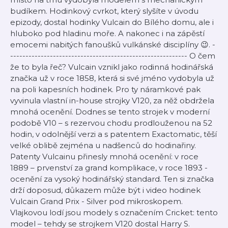
budíkem. Hodinkový cvrkot, který slyšíte v úvodu
epizody, dostal hodinky Vulcain do Bílého domu, ale i
hluboko pod hladinu moře. A nakonec i na zápěstí
emocemi nabitých fanoušků vulkánské disciplíny 😉. -
---------------------------------------------------------- O čem
že to byla řeč? Vulcain vznikl jako rodinná hodinářská
značka už v roce 1858, která si své jméno vydobyla už
na poli kapesních hodinek. Pro ty náramkové pak
vyvinula vlastní in-house strojky V120, za něž obdržela
mnohá ocenění. Dodnes se tento strojek v moderní
podobě V10 – s rezervou chodu prodlouženou na 52
hodin, v odolnější verzi a s patentem Exactomatic, těší
velké oblibě zejména u nadšenců do hodinařiny.
Patenty Vulcainu přinesly mnohá ocenění: v roce
1889 – prvenství za grand komplikace, v roce 1893 -
ocenění za vysoký hodinářský standard. Ten si značka
drží doposud, důkazem může být i video hodinek
Vulcain Grand Prix - Silver pod mikroskopem.
Vlajkovou lodí jsou modely s označením Cricket: tento
model – tehdy se strojkem V120 dostal Harry S.