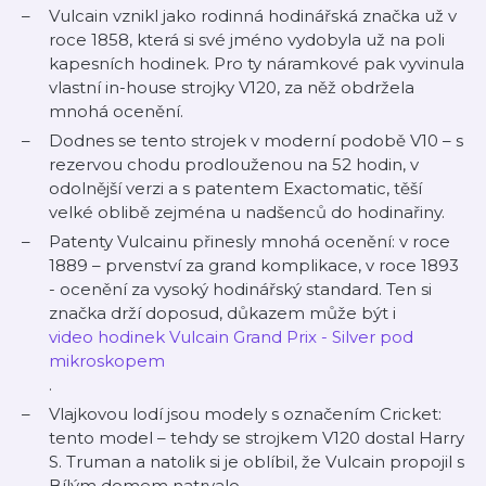
Vulcain vznikl jako rodinná hodinářská značka už v
roce 1858, která si své jméno vydobyla už na poli
kapesních hodinek. Pro ty náramkové pak vyvinula
vlastní in-house strojky V120, za něž obdržela
mnohá ocenění.
Dodnes se tento strojek v moderní podobě V10 – s
rezervou chodu prodlouženou na 52 hodin, v
odolnější verzi a s patentem Exactomatic, těší
velké oblibě zejména u nadšenců do hodinařiny.
Patenty Vulcainu přinesly mnohá ocenění: v roce
1889 – prvenství za grand komplikace, v roce 1893
- ocenění za vysoký hodinářský standard. Ten si
značka drží doposud, důkazem může být i
video hodinek Vulcain Grand Prix - Silver pod
mikroskopem
.
Vlajkovou lodí jsou modely s označením Cricket:
tento model – tehdy se strojkem V120 dostal Harry
S. Truman a natolik si je oblíbil, že Vulcain propojil s
Bílým domem natrvalo.