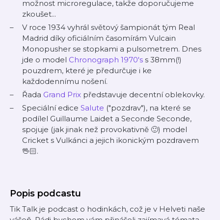
možnost microregulace, takže doporučujeme
zkoušet...
V roce 1934 vyhrál světový šampionát tým Real
Madrid díky oficiálním časomírám Vulcain
Monopusher se stopkami a pulsometrem. Dnes
jde o model
Chronograph 1970's
s 38mm(!)
pouzdrem, které je předurčuje i ke
každodennímu nošení.
Řada
Grand Prix
představuje decentní oblekovky.
Speciální edice
Salute
("pozdrav"), na které se
podílel Guillaume Laidet a Seconde Seconde,
spojuje (jak jinak než provokativně 🙂) model
Cricket s Vulkánci a jejich ikonickým pozdravem
🖖🏻.
Popis podcastu
Tik Talk je podcast o hodinkách, což je v Helveti naše
vášeň. Rádi bychom vám přinášeli zajímavá témata,