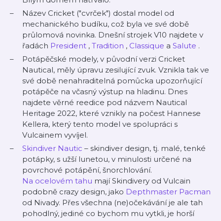
Název Cricket ("cvrček") dostal model od
mechanického budíku, což byla ve své době
průlomová novinka. Dnešní strojek V10 najdete v
řadách
President
,
Tradition
,
Classique
a
Salute
.
Potápěčské modely, v původní verzi Cricket
Nautical, měly úpravu zesilující zvuk. Vznikla tak ve
své době nenahraditelná pomůcka upozorňující
potápěče na včasný výstup na hladinu. Dnes
najdete věrné reedice pod názvem Nautical
Heritage 2022, které vznikly na počest Hannese
Kellera, který tento model ve spolupráci s
Vulcainem vyvíjel.
Skindiver Nautic
– skindiver design, tj. malé, tenké
potápky, s užší lunetou, v minulosti určené na
povrchové potápění, šnorchlování.
Na ocelovém tahu
mají Skindivery od Vulcain
podobně crazy design, jako
Depthmaster Pacman
od Nivady. Přes všechna (ne)očekávání je ale tah
pohodlný, jediné co bychom mu vytkli, je horší