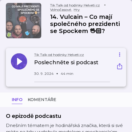
Tik Talk od hodinky Helveti.cz
Volnočasové
,
Hry
14. Vulcain – Co mají
společného prezidenti
se Spockem 🖖🏻?
Tik Talk od hodinky Helveti.cz
Poslechněte si podcast
30. 9. 2024
44 min
INFO
KOMENTÁŘE
O epizodě podcastu
Dnešním tématem je hodinářská značka, která si své
místo na trhu vydobyla modelem s mechanickým