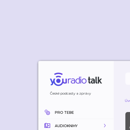
České podcasty a zprávy
Úv
PRO TEBE
AUDIOKNIHY