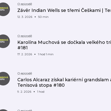
O epizodě
Závěr Indian Wells se třemi Češkami | T
12. 3. 2026
50 min
O epizodě
Karolína Muchová se dočkala velkého tr
#181
17. 2. 2026
1 hod 1 min
O epizodě
Carlos Alcaraz získal kariérní grandslam a
Tenisová stopa #180
9. 2. 2026
1 hod
O epizodě