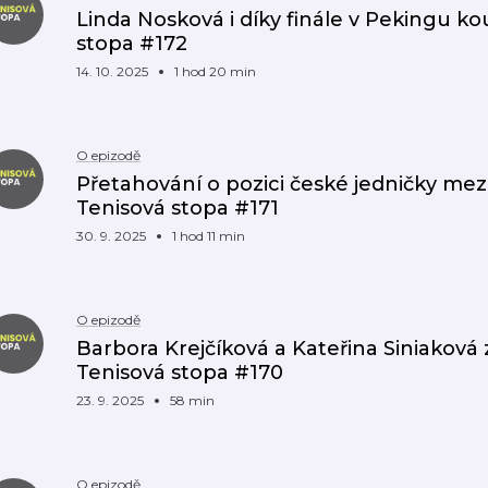
Linda Nosková i díky finále v Pekingu ko
stopa #172
14. 10. 2025
1 hod 20 min
O epizodě
Přetahování o pozici české jedničky me
Tenisová stopa #171
30. 9. 2025
1 hod 11 min
O epizodě
Barbora Krejčíková a Kateřina Siniaková 
Tenisová stopa #170
23. 9. 2025
58 min
O epizodě