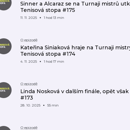
Sinner a Alcaraz se na Turnaji mistrů utk
Tenisová stopa #175
11. 11. 2025
1 hod 13 min
O epizodě
Kateřina Siniaková hraje na Turnaji mistr
Tenisová stopa #174
4. 11. 2025
1 hod 17 min
O epizodě
Linda Nosková v dalším finále, opět však 
#173
28. 10. 2025
55 min
O epizodě