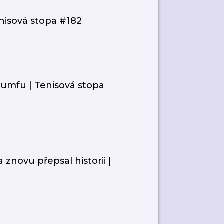
enisová stopa #182
iumfu | Tenisová stopa
 znovu přepsal historii |