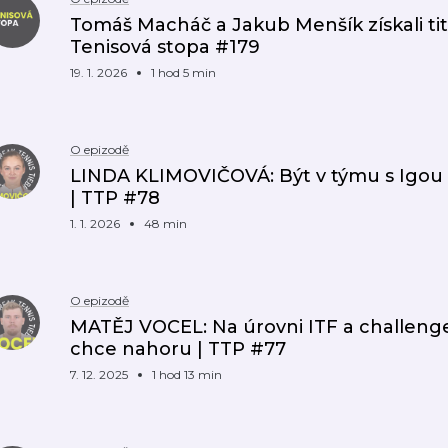
Tomáš Macháč a Jakub Menšík získali tit
Tenisová stopa #179
19. 1. 2026
1 hod 5 min
O epizodě
LINDA KLIMOVIČOVÁ: Být v týmu s Igou 
| TTP #78
1. 1. 2026
48 min
O epizodě
MATĚJ VOCEL: Na úrovni ITF a challenge
chce nahoru | TTP #77
7. 12. 2025
1 hod 13 min