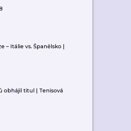
8
 – Itálie vs. Španělsko |
 obhájil titul | Tenisová