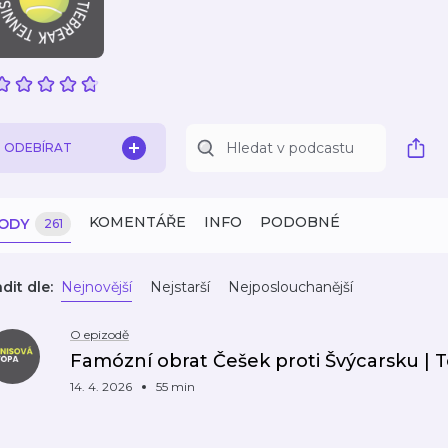
ODEBÍRAT
KOMENTÁŘE
INFO
PODOBNÉ
ZODY
261
dit dle:
Nejnovější
Nejstarší
Nejposlouchanější
O epizodě
Famózní obrat Češek proti Švýcarsku | 
14. 4. 2026
55 min