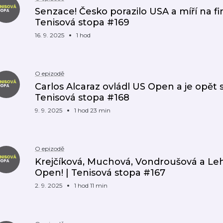
Senzace! Česko porazilo USA a míří na fi
Tenisová stopa #169
16. 9. 2025
1 hod
O epizodě
Carlos Alcaraz ovládl US Open a je opět 
Tenisová stopa #168
9. 9. 2025
1 hod 23 min
O epizodě
Krejčíková, Muchová, Vondroušová a Leh
Open! | Tenisová stopa #167
2. 9. 2025
1 hod 11 min