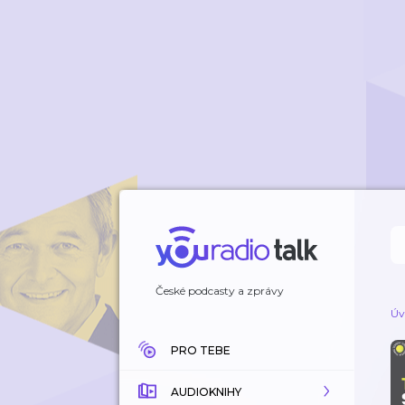
České podcasty a zprávy
Úv
PRO TEBE
AUDIOKNIHY