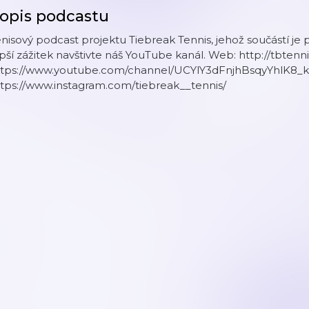
opis podcastu
nisový podcast projektu Tiebreak Tennis, jehož součástí je 
pší zážitek navštivte náš YouTube kanál. Web: http://tbtennis
ttps://www.youtube.com/channel/UCYlY3dFnjhBsqyYhlK8_kl
tps://www.instagram.com/tiebreak__tennis/