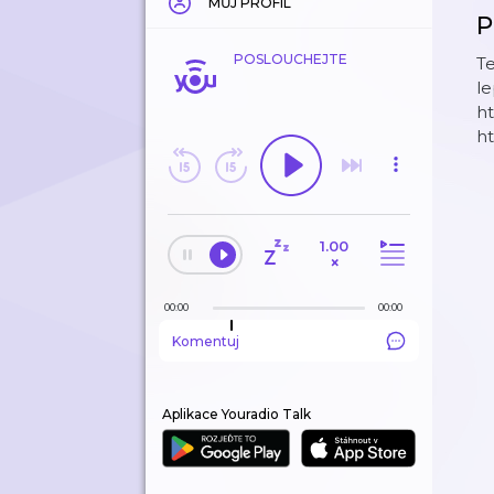
MŮJ PROFIL
P
POSLOUCHEJTE
Te
le
h
ht
1.00
×
00:00
00:00
Komentuj
Aplikace Youradio Talk