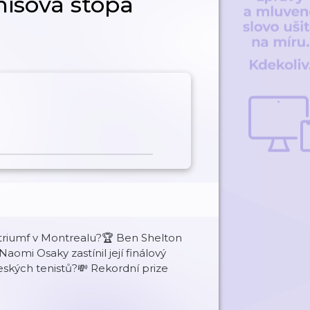
enisová stopa
 triumf v Montrealu?🏆 Ben Shelton
aomi Osaky zastínil její finálový
českých tenistů?💸 Rekordní prize