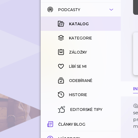
PODCASTY
KATALOG
KOUPENÉ
KATALOG
KATEGORIE
KATEGORIE
ZÁLOŽKY
ZÁLOŽKY
HISTORIE
LÍBÍ SE MI
ODEBÍRANÉ
I
HISTORIE
🤔
EDITORSKÉ TIPY
se
pr
ČLÁNKY BLOG
m