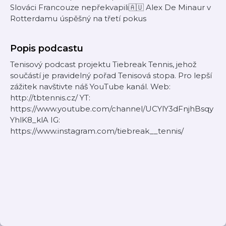
Slováci Francouze nepřekvapili🇦🇺 Alex De Minaur v
Rotterdamu úspěšný na třetí pokus
Popis podcastu
Tenisový podcast projektu Tiebreak Tennis, jehož
součástí je pravidelný pořad Tenisová stopa. Pro lepší
zážitek navštivte náš YouTube kanál. Web:
http://tbtennis.cz/ YT:
https://www.youtube.com/channel/UCYlY3dFnjhBsqy
YhlK8_klA IG:
https://www.instagram.com/tiebreak__tennis/