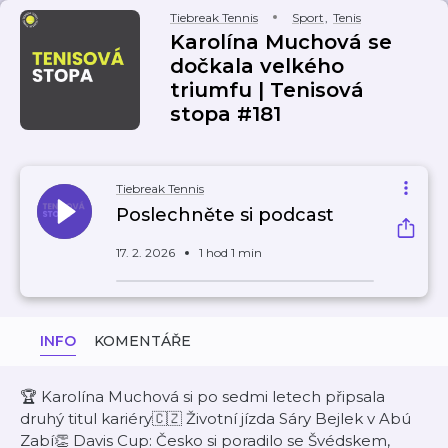
Tiebreak Tennis
Sport
,
Tenis
Karolína Muchová se
dočkala velkého
triumfu | Tenisová
stopa #181
Tiebreak Tennis
Poslechněte si podcast
17. 2. 2026
1 hod 1 min
INFO
KOMENTÁŘE
🏆 Karolína Muchová si po sedmi letech připsala
druhý titul kariéry🇨🇿 Životní jízda Sáry Bejlek v Abú
Zabí👏 Davis Cup: Česko si poradilo se Švédskem,