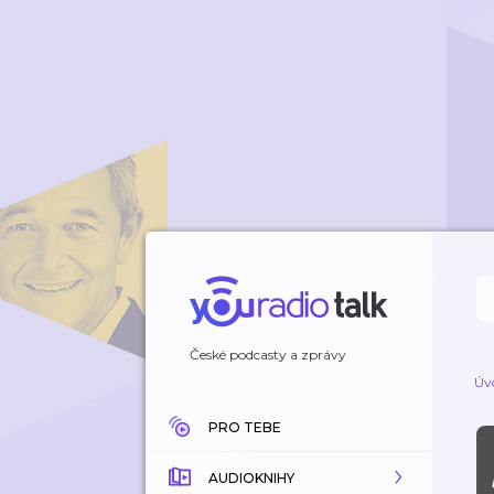
České podcasty a zprávy
Úv
PRO TEBE
AUDIOKNIHY