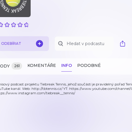
ODEBÍRAT
KOMENTÁŘE
INFO
PODOBNÉ
ZODY
261
nisový podcast projektu Tiebreak Tennis, jehož součástí je pravidelný pořad Teni
uTube kanál. Web: http://tbtennis.cz/ YT: https://www.youtube.com/channel
tps://www.instagram.com/tiebreak__tennis/