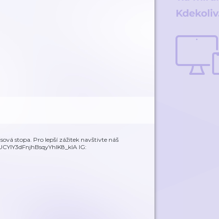
sová stopa. Pro lepší zážitek navštivte náš
/UCYlY3dFnjhBsqyYhlK8_klA IG: