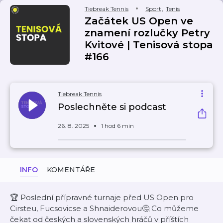
Tiebreak Tennis
Sport
,
Tenis
Začátek US Open ve
znamení rozlučky Petry
Kvitové | Tenisová stopa
#166
Tiebreak Tennis
Poslechněte si podcast
26. 8. 2025
1 hod 6 min
INFO
KOMENTÁŘE
🏆 Poslední přípravné turnaje před US Open pro
Cirsteu, Fucsovicse a Shnaiderovou🤔 Co můžeme
čekat od českých a slovenských hráčů v příštích