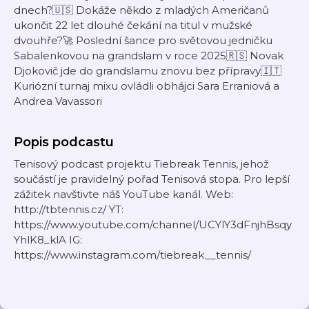
dnech?🇺🇸 Dokáže někdo z mladých Američanů
ukončit 22 let dlouhé čekání na titul v mužské
dvouhře?🚀 Poslední šance pro světovou jedničku
Sabalenkovou na grandslam v roce 2025🇷🇸 Novak
Djokovič jde do grandslamu znovu bez přípravy🇮🇹
Kuriózní turnaj mixu ovládli obhájci Sara Erraniová a
Andrea Vavassori
Popis podcastu
Tenisový podcast projektu Tiebreak Tennis, jehož
součástí je pravidelný pořad Tenisová stopa. Pro lepší
zážitek navštivte náš YouTube kanál. Web:
http://tbtennis.cz/ YT:
https://www.youtube.com/channel/UCYlY3dFnjhBsqy
YhlK8_klA IG:
https://www.instagram.com/tiebreak__tennis/