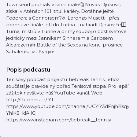
Townsend prohrály v semifinále🤔 Novak Djokovič
získal v Aténách 101. titul kariéry. Dotáhne ještě
Federera s Connorsem?🤌 Lorenzo Musetti i přes
prohru ve finále letí do Turína – nahradí Djokoviče1️⃣
Turnaj mistrů v Turíně a přímý souboj o post světové
jedničky mezi Jannikem Sinnerem a Carlosem
Alcarazem👫 Battle of the Sexes na konci prosince –
Sabalenka vs. Kyrgios
Popis podcastu
Tenisový podcast projektu Tiebreak Tennis, jehož
součástí je pravidelný pořad Tenisová stopa. Pro lepší
zážitek navštivte náš YouTube kanál. Web:
http://tbtennis.cz/ YT:
https://www.youtube.com/channel/UCYlY3dFnjhBsqy
YhlK8_klA IG:
https://www.instagram.com/tiebreak__tennis/