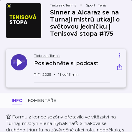
Tiebreak Tennis
Sport
,
Tenis
Sinner a Alcaraz se na
Turnaji mistrů utkají o
světovou jedničku |
Tenisová stopa #175
Tiebreak Tennis
Poslechněte si podcast
11. 11. 2025
1 hod 13 min
INFO
KOMENTÁŘE
🏆 Formu z konce sezóny přetavila ve vítězství na
Turnaji mistryň Elena Rybakina😥 Siniaková se
druhého triumfu na závěrečné akci roku nedočkala, s