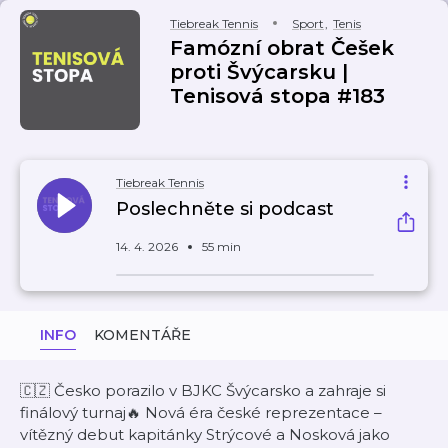
Tiebreak Tennis
Sport
,
Tenis
Famózní obrat Češek
proti Švýcarsku |
Tenisová stopa #183
Tiebreak Tennis
Poslechněte si podcast
14. 4. 2026
55 min
INFO
KOMENTÁŘE
🇨🇿 Česko porazilo v BJKC Švýcarsko a zahraje si
finálový turnaj🔥 Nová éra české reprezentace –
vítězný debut kapitánky Strýcové a Nosková jako