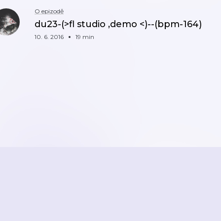
O epizodě
du23-(>fl studio ,demo <)--(bpm-164)
10. 6. 2016
19 min
ZPĚT
2026
Active Radio a.s.
Reklama
O aplikaci
Youradio Music
Podmín
áte již účet? Přihlaste se.