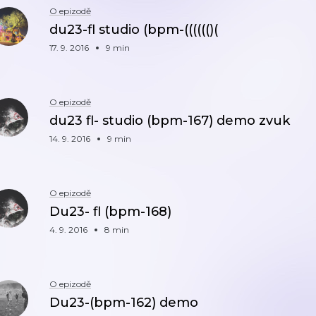
O epizodě
du23-fl studio (bpm-(((((()(
17. 9. 2016
9 min
O epizodě
du23 fl- studio (bpm-167) demo zvuk
14. 9. 2016
9 min
O epizodě
Du23- fl (bpm-168)
4. 9. 2016
8 min
O epizodě
Du23-(bpm-162) demo