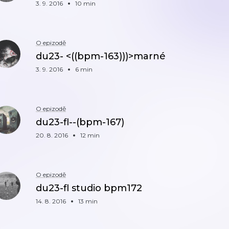
3. 9. 2016
10 min
O epizodě
du23- <((bpm-163)))>marné
3. 9. 2016
6 min
O epizodě
du23-fl--(bpm-167)
20. 8. 2016
12 min
O epizodě
du23-fl studio bpm172
14. 8. 2016
13 min