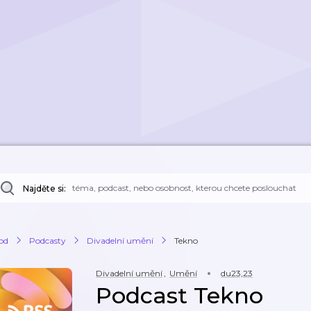
Najděte si:
od
Podcasty
Divadelní umění
Tekno
Divadelní umění
,
Umění
du23,23
Podcast Tekno