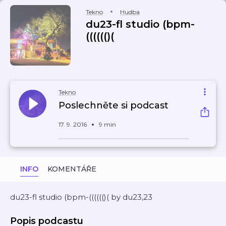
Tekno
Hudba
du23-fl studio (bpm-
(((((()(
Tekno
Poslechněte si podcast
17. 9. 2016
9 min
INFO
KOMENTÁŘE
du23-fl studio (bpm-(((((()( by du23,23
Popis podcastu