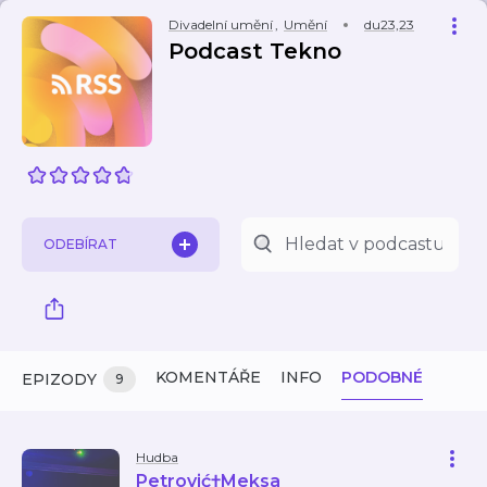
Divadelní umění
,
Umění
du23,23
Podcast Tekno
ODEBÍRAT
KOMENTÁŘE
INFO
PODOBNÉ
EPIZODY
9
Hudba
Petrović†Meksa