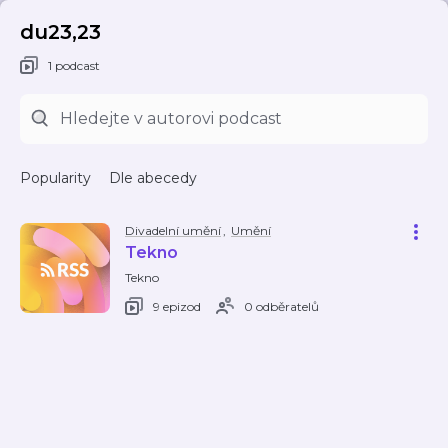
du23,23
1 podcast
Popularity
Dle abecedy
Divadelní umění
,
Umění
Tekno
Tekno
9 epizod
0 odběratelů