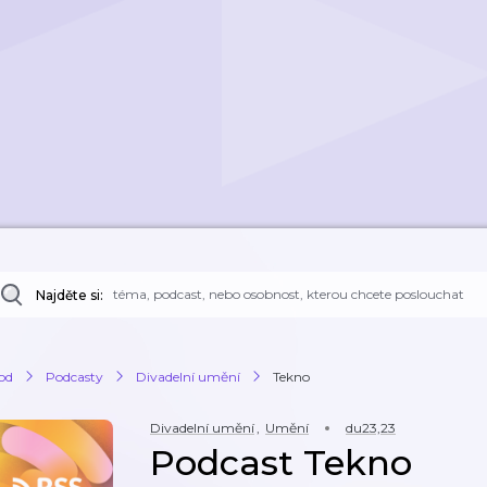
Najděte si:
od
Podcasty
Divadelní umění
Tekno
Divadelní umění
,
Umění
du23,23
Podcast Tekno