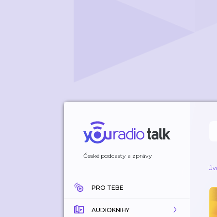
České podcasty a zprávy
Úv
PRO TEBE
AUDIOKNIHY