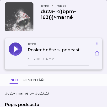
Tekno
Hudba
du23- <((bpm-
163)))>marné
Tekno
Poslechněte si podcast
3. 9. 2016
6 min
INFO
KOMENTÁŘE
du23- marné by du23,23
Popis podcastu