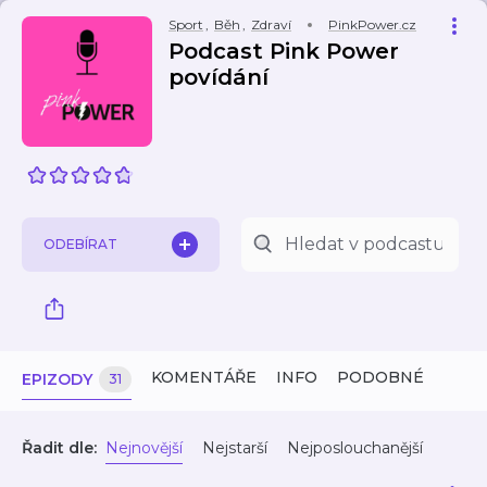
Sport
,
Běh
,
Zdraví
PinkPower.cz
Podcast Pink Power
povídání
ODEBÍRAT
KOMENTÁŘE
INFO
PODOBNÉ
EPIZODY
31
Řadit dle:
Nejnovější
Nejstarší
Nejposlouchanější