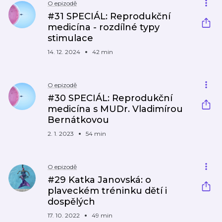
O epizodě
#31 SPECIÁL: Reprodukční
medicína - rozdílné typy
stimulace
14. 12. 2024
42 min
O epizodě
#30 SPECIÁL: Reprodukční
medicína s MUDr. Vladimírou
Bernátkovou
2. 1. 2023
54 min
O epizodě
#29 Katka Janovská: o
plaveckém tréninku dětí i
dospělých
17. 10. 2022
49 min