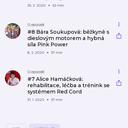
25. 2. 2020
52 min
O epizodě
#8 Bára Soukupová: běžkyně s
dieslovým motorem a hybná
síla Pink Power
8. 2. 2020
57 min
O epizodě
#7 Alice Hamáčková:
rehabilitace, léčba a trénink se
systémem Red Cord
31. 1. 2020
57 min