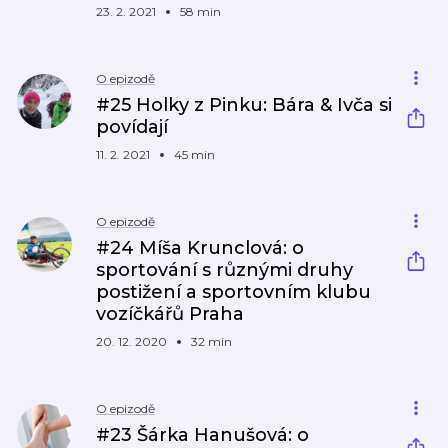
23. 2. 2021
58 min
O epizodě
#25 Holky z Pinku: Bára & Ivča si
povídají
11. 2. 2021
45 min
O epizodě
#24 Míša Krunclová: o
sportování s různými druhy
postižení a sportovním klubu
vozíčkářů Praha
20. 12. 2020
32 min
O epizodě
#23 Šárka Hanušová: o