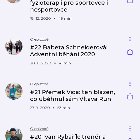
fyzioterapii pro sportovce i
nesportovce
18. 12. 2020
49 min
O epizodě
#22 Babeta Schneiderová:
Adventní běhání 2020
30. 11. 2020
41 min
O epizodě
#21 Přemek Vida: ten blázen,
co uběhnul sám Vltava Run
27. 9. 2020
53 min
O epizodě
#20 Ivan Rybařík: trenér a