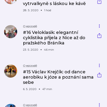
vytrvalkyně s láskou ke kávě
28. 5. 2020
1 hod
O epizodě
#16 Veloklasik: elegantní
cyklistika přijela z Nice až do
pražského Bráníka
23. 5. 2020
46 min
O epizodě
#15 Václav Krejčík: od dance
aerobiku k józe a poznání sama
sebe
6. 5. 2020
47 min
O epizodě