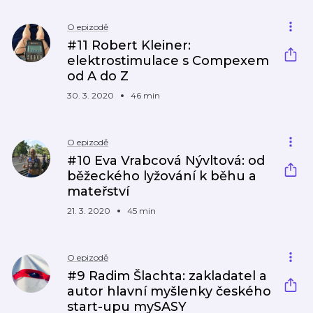
O epizodě
#11 Robert Kleiner:
elektrostimulace s Compexem
od A do Z
30. 3. 2020
46 min
O epizodě
#10 Eva Vrabcová Nývltová: od
běžeckého lyžování k běhu a
mateřství
21. 3. 2020
45 min
O epizodě
#9 Radim Šlachta: zakladatel a
autor hlavní myšlenky českého
start-upu mySASY