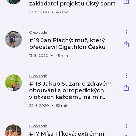
zakladatel projektu Čistý sport
23. 9. 2020
48 min
O epizodě
#19 Jan Plachý: muž, který
představil Gigathlon Česku
13. 8. 2020
45 min
O epizodě
# 18 Jakub Suzan: o zdravém
obouvání a ortopedických
vložkách každému na míru
22. 6. 2020
52 min
O epizodě
#17 Míša Illíková: extrémní