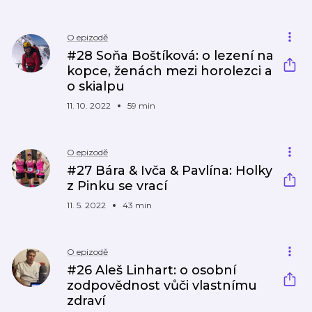
O epizodě
#28 Soňa Boštíková: o lezení na
kopce, ženách mezi horolezci a
o skialpu
11. 10. 2022
59 min
O epizodě
#27 Bára & Ivča & Pavlína: Holky
z Pinku se vrací
11. 5. 2022
43 min
O epizodě
#26 Aleš Linhart: o osobní
zodpovědnost vůči vlastnímu
zdraví