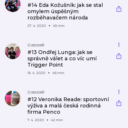
#14 Eda Kožušník: jak se stal
omylem úspěšným
rozběhavačem národa
27. 4. 2020
45 min
O epizodě
#13 Ondřej Lunga: jak se
správně válet a co víc umí
Trigger Point
16. 4. 2020
46 min
O epizodě
#12 Veronika Reade: sportovní
výživa a malá česká rodinná
firma Penco
7. 4. 2020
42 min