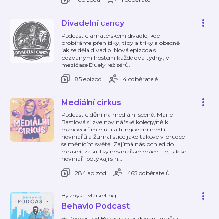
Divadelní cancy
Podcast o amatérském divadle, kde
probíráme přehlídky, tipy a triky a obecně
jak se dělá divadlo. Nová epizoda s
pozvaným hostem každé dva týdny, v
mezičase Duely režisérů.
85 epizod
4 odběratelé
Mediální cirkus
Podcast o dění na mediální scéně. Marie
Bastlová si zve novinářské kolegy/ně k
rozhovorům o roli a fungování médií,
novinářů a žurnalistice jako takové v prudce
se měnícím světě. Zajímá nás pohled do
redakcí, za kulisy novinářské práce i to, jak se
novináři potýkají s n
…
284 epizod
465 odběratelů
Byznys
,
Marketing
Behavio Podcast
📣 Podcast od Behavia o budování značek i