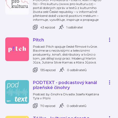
říci – Pro kulturu (www.pro-kulturu.cz) –
portál dobrých zpráv a textů z kulturního
života celé České republiky – v informačně
přehlcené době vzácně pozitivní médium –
informuje, vysvětluje, inspiruje a propaguje
43 epizod
1 odběratel
Pitch
Podcast Pitch spojuje české filmové tvůrce.
Bavíme se s nezávislými a televizními
producenty, kinaři, distributory a tvůrci o
tom, jak dělají svoji práci. Moderují Martin
Jůza, Juliána Silvie Kamas a Klára Jůzová.
135 epizod
0 odběratelů
PODTEXT - podcastový kanál
plzeňské činohry
Podcast by činohra Divadla Josefa Kajetána
Tyla v Plzni
70 epizod
0 odběratelů