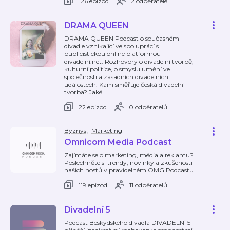
126 epizod
2 odběratelé
DRAMA QUEEN
DRAMA QUEEN Podcast o současném
divadle vznikající ve spoluprácí s
publicistickou online platformou
divadelní.net. Rozhovory o divadelní tvorbě,
kulturní politice, o smyslu umění ve
společnosti a zásadních divadelních
událostech. Kam směřuje česká divadelní
tvorba? Jaké
…
22 epizod
0 odběratelů
Byznys
,
Marketing
Omnicom Media Podcast
Zajímáte se o marketing, média a reklamu?
Poslechněte si trendy, novinky a zkušenosti
našich hostů v pravidelném OMG Podcastu.
119 epizod
11 odběratelů
Divadelní 5
Podcast Beskydského divadla DIVADELNÍ 5