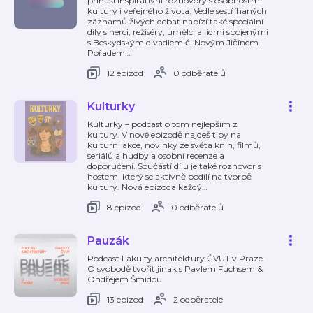
přináší inspirativní rozhovory s osobnostmi
kultury i veřejného života. Vedle sestříhaných
záznamů živých debat nabízí také speciální
díly s herci, režiséry, umělci a lidmi spojenými
s Beskydským divadlem či Novým Jičínem.
Pořadem
…
12 epizod
0 odběratelů
Kulturky
Kulturky – podcast o tom nejlepším z
kultury. V nové epizodě najdeš tipy na
kulturní akce, novinky ze světa knih, filmů,
seriálů a hudby a osobní recenze a
doporučení. Součástí dílu je také rozhovor s
hostem, který se aktivně podílí na tvorbě
kultury. Nová epizoda každý
…
8 epizod
0 odběratelů
Pauzák
Podcast Fakulty architektury ČVUT v Praze.
O svobodě tvořit jinak s Pavlem Fuchsem &
Ondřejem Šmídou
13 epizod
2 odběratelé