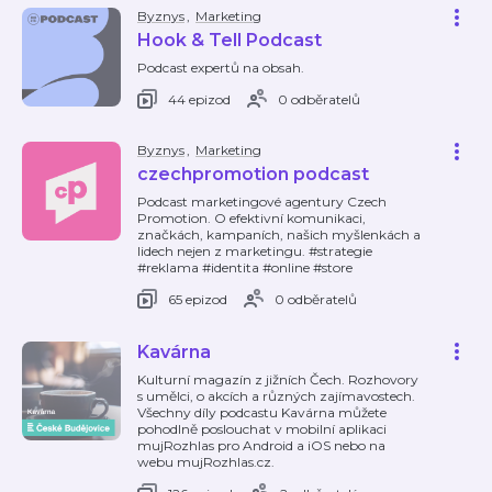
Byznys
,
Marketing
Hook & Tell Podcast
Podcast expertů na obsah.
44 epizod
0 odběratelů
Byznys
,
Marketing
czechpromotion podcast
Podcast marketingové agentury Czech
Promotion. O efektivní komunikaci,
značkách, kampaních, našich myšlenkách a
lidech nejen z marketingu. #strategie
#reklama #identita #online #store
65 epizod
0 odběratelů
Kavárna
Kulturní magazín z jižních Čech. Rozhovory
s umělci, o akcích a různých zajímavostech.
Všechny díly podcastu Kavárna můžete
pohodlně poslouchat v mobilní aplikaci
mujRozhlas pro Android a iOS nebo na
webu mujRozhlas.cz.