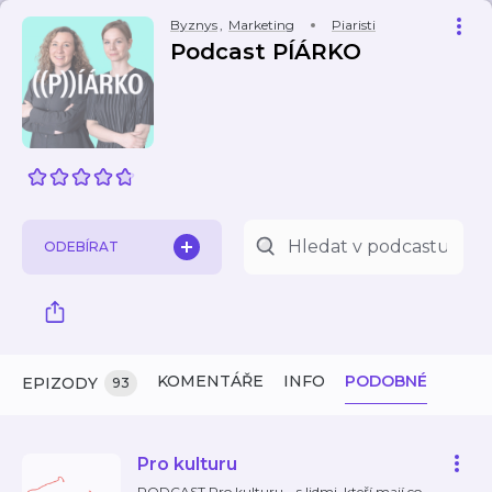
Byznys
,
Marketing
Piaristi
Podcast PÍÁRKO
ODEBÍRAT
KOMENTÁŘE
INFO
PODOBNÉ
EPIZODY
93
Pro kulturu
PODCAST Pro kulturu – s lidmi, kteří mají co