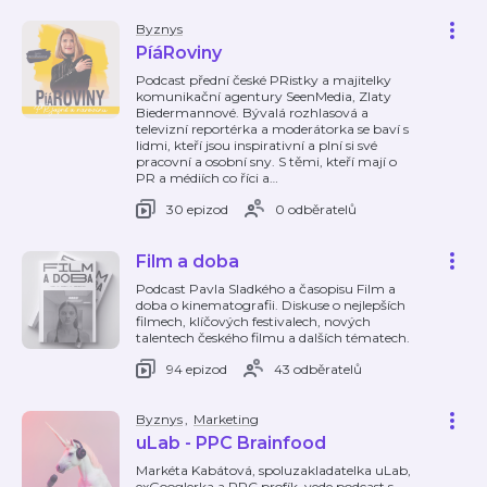
Byznys
PíáRoviny
Podcast přední české PRistky a majitelky
komunikační agentury SeenMedia, Zlaty
Biedermannové. Bývalá rozhlasová a
televizní reportérka a moderátorka se baví s
lidmi, kteří jsou inspirativní a plní si své
pracovní a osobní sny. S těmi, kteří mají o
PR a médiích co říci a
…
30 epizod
0 odběratelů
Film a doba
Podcast Pavla Sladkého a časopisu Film a
doba o kinematografii. Diskuse o nejlepších
filmech, klíčových festivalech, nových
talentech českého filmu a dalších tématech.
94 epizod
43 odběratelů
Byznys
,
Marketing
uLab - PPC Brainfood
Markéta Kabátová, spoluzakladatelka uLab,
exGooglerka a PPC profík, vede podcast s