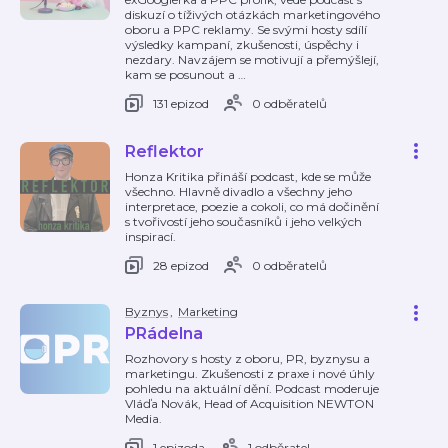
diskuzí o tíživých otázkách marketingového
oboru a PPC reklamy. Se svými hosty sdílí
výsledky kampaní, zkušenosti, úspěchy i
nezdary. Navzájem se motivují a přemýšlejí,
kam se posunout a
…
131 epizod
0 odběratelů
Reflektor
Honza Kritika přináší podcast, kde se může
všechno. Hlavně divadlo a všechny jeho
interpretace, poezie a cokoli, co má dočinění
s tvořivostí jeho současníků i jeho velkých
inspirací.
28 epizod
0 odběratelů
Byznys
,
Marketing
PRádelna
Rozhovory s hosty z oboru, PR, byznysu a
marketingu. Zkušenosti z praxe i nové úhly
pohledu na aktuální dění. Podcast moderuje
Vláďa Novák, Head of Acquisition NEWTON
Media.
1 epizoda
1 odběratel