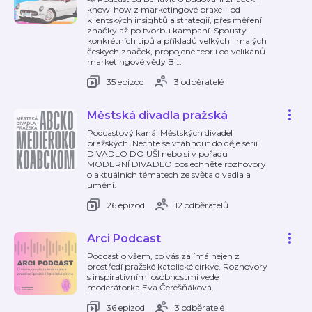
know-how z marketingové praxe – od
klientských insightů a strategií, přes měření
značky až po tvorbu kampaní. Spousty
konkrétních tipů a příkladů velkých i malých
českých značek, propojené teorií od velikánů
marketingové vědy Bi
…
35 epizod
3 odběratelé
Městská divadla pražská
Podcastový kanál Městských divadel
pražských. Nechte se vtáhnout do děje sérií
DIVADLO DO UŠÍ nebo si v pořadu
MODERNÍ DIVADLO poslechněte rozhovory
o aktuálních tématech ze světa divadla a
umění.
26 epizod
12 odběratelů
Arci Podcast
Podcast o všem, co vás zajímá nejen z
prostředí pražské katolické církve. Rozhovory
s inspirativními osobnostmi vede
moderátorka Eva Čerešňáková.
36 epizod
3 odběratelé