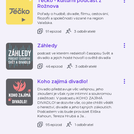
Téčko - kulturní podcast z
Rožnova
Pořady o hudbě, divadle, filmu, cestování,
filozofii a společnosti vázané na region
Valašska.
91 epizod
3 odběratelé
Záhledy
podcast ve kterém redaktoři časopisu Svět a
divadlo a jejich hosté hovoří o světě divadla
46 epizod
3 odběratelé
Koho zajímá divadlo!
Divadlo představuje věc veřejnou, jeho
zkoušení je však ryze intimní a soukromou
záležitostí. V podcastu KOHO ZAJÍMÁ
DIVADLO! se dozvíte vše, co jste chtěli vědět
o herectví, divadle a jeho tajných zákoutích.
Podcastem vás bude provázet Eliška
Kahoun, Tereza Hrubá a Ja
…
95 epizod
1 odběratel