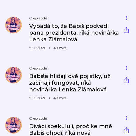
O epizodě
Vypadá to, že Babiš podvedl
pana prezidenta, říká novinářka
Lenka Zlámalová
9. 3. 2026
49 min
O epizodě
Babiše hlídají dvě pojistky, už
začínají fungovat, říká
novinářka Lenka Zlámalová
9. 3. 2026
49 min
O epizodě
Diváci spekulují, proč ke mně
Babiš chodí, říká nová