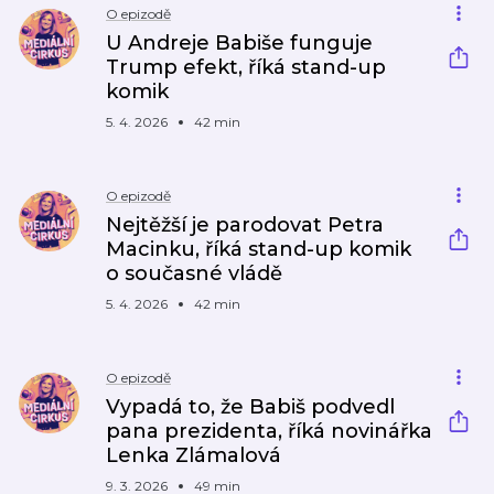
O epizodě
U Andreje Babiše funguje
Trump efekt, říká stand-up
komik
5. 4. 2026
42 min
O epizodě
Nejtěžší je parodovat Petra
Macinku, říká stand-up komik
o současné vládě
5. 4. 2026
42 min
O epizodě
Vypadá to, že Babiš podvedl
pana prezidenta, říká novinářka
Lenka Zlámalová
9. 3. 2026
49 min