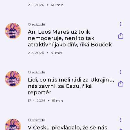
2. 5. 2026
40 min
O epizodě
Ani Leoš Mareš už tolik
nemoderuje, není to tak
atraktivní jako dřív, říká Bouček
2. 5. 2026
41 min
O epizodě
Lidi, co nás měli rádi za Ukrajinu,
nás zavrhli za Gazu, říká
reportér
17. 4. 2026
51 min
O epizodě
V Česku převládalo, že se nás