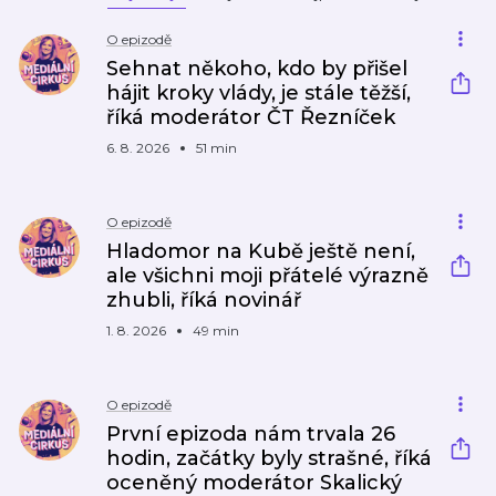
O epizodě
Sehnat někoho, kdo by přišel
hájit kroky vlády, je stále těžší,
říká moderátor ČT Řezníček
6. 8. 2026
51 min
O epizodě
Hladomor na Kubě ještě není,
ale všichni moji přátelé výrazně
zhubli, říká novinář
1. 8. 2026
49 min
O epizodě
První epizoda nám trvala 26
hodin, začátky byly strašné, říká
oceněný moderátor Skalický