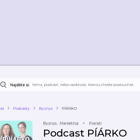
Najděte si:
od
Podcasty
Byznys
PÍÁRKO
Byznys
,
Marketing
Piaristi
Podcast PÍÁRKO