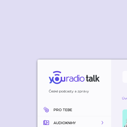
České podcasty a zprávy
Úv
PRO TEBE
AUDIOKNIHY