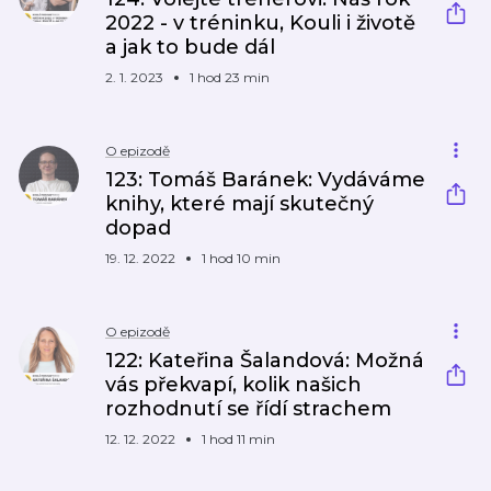
2022 - v tréninku, Kouli i životě
a jak to bude dál
2. 1. 2023
1 hod 23 min
O epizodě
123: Tomáš Baránek: Vydáváme
knihy, které mají skutečný
dopad
19. 12. 2022
1 hod 10 min
O epizodě
122: Kateřina Šalandová: Možná
vás překvapí, kolik našich
rozhodnutí se řídí strachem
12. 12. 2022
1 hod 11 min