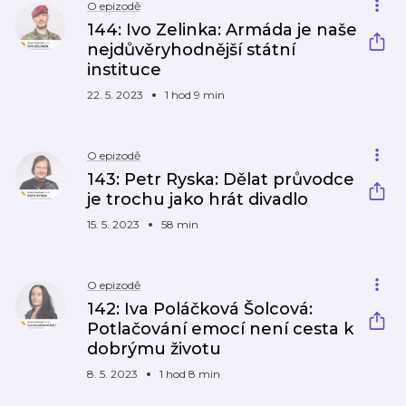
O epizodě
144: Ivo Zelinka: Armáda je naše
nejdůvěryhodnější státní
instituce
22. 5. 2023
1 hod 9 min
O epizodě
143: Petr Ryska: Dělat průvodce
je trochu jako hrát divadlo
15. 5. 2023
58 min
O epizodě
142: Iva Poláčková Šolcová:
Potlačování emocí není cesta k
dobrýmu životu
8. 5. 2023
1 hod 8 min