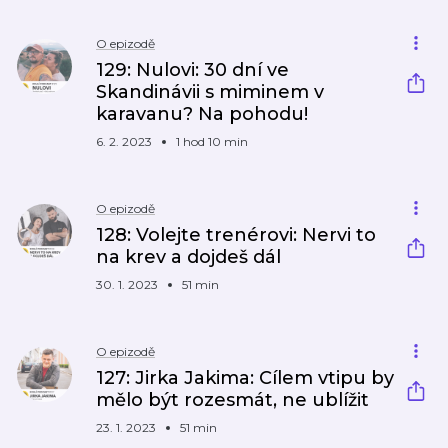
O epizodě
129: Nulovi: 30 dní ve
Skandinávii s miminem v
karavanu? Na pohodu!
6. 2. 2023
1 hod 10 min
O epizodě
128: Volejte trenérovi: Nervi to
na krev a dojdeš dál
30. 1. 2023
51 min
O epizodě
127: Jirka Jakima: Cílem vtipu by
mělo být rozesmát, ne ublížit
23. 1. 2023
51 min