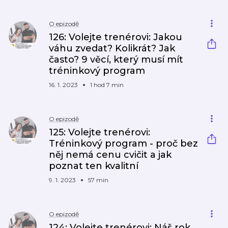
O epizodě
126: Volejte trenérovi: Jakou
váhu zvedat? Kolikrát? Jak
často? 9 věcí, který musí mít
tréninkový program
16. 1. 2023
1 hod 7 min
O epizodě
125: Volejte trenérovi:
Tréninkový program - proč bez
něj nemá cenu cvičit a jak
poznat ten kvalitní
9. 1. 2023
57 min
O epizodě
124: Volejte trenérovi: Náš rok