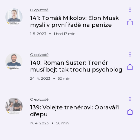
O epizodě
141: Tomáš Mikolov: Elon Musk
myslí v první řadě na peníze
1. 5. 2023
1 hod 17 min
O epizodě
140: Roman Šuster: Trenér
musí bejt tak trochu psycholog
24. 4. 2023
52 min
O epizodě
139: Volejte trenérovi: Opraváři
dřepu
17. 4. 2023
56 min