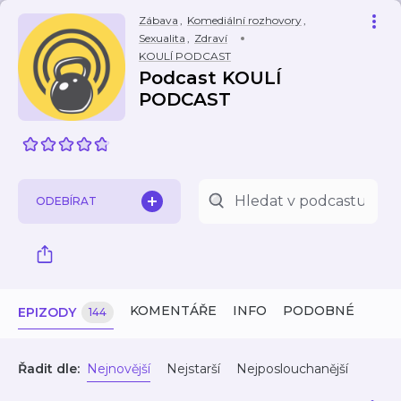
Zábava
,
Komediální rozhovory
,
Sexualita
,
Zdraví
KOULÍ PODCAST
Podcast KOULÍ
PODCAST
ODEBÍRAT
KOMENTÁŘE
INFO
PODOBNÉ
EPIZODY
144
Řadit dle:
Nejnovější
Nejstarší
Nejposlouchanější