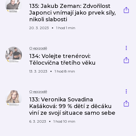
135: Jakub Zeman: Zdvořilost
Japonci vnímají jako prvek síly,
nikoli slabosti
20. 3. 2023
1 hod 1 min
O epizodě
134: Volejte trenérovi:
Tělocvična třetího věku
13. 3. 2023
1 hod 8 min
O epizodě
133: Veronika Sovadina
Kašáková: 99 % dětí z děcáku
viní ze svojí situace samo sebe
6. 3. 2023
1 hod 10 min