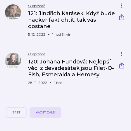
O epizodě
121: Jindřich Karásek: Když bude
hacker fakt chtít, tak vás
dostane
5. 12. 2022
1 hod 5 min
O epizodě
120: Johana Fundová: Nejlepší
věci z devadesátek jsou Filet-O-
Fish, Esmeralda a Heroesy
28. 11. 2022
1 hod
ZPĚT
NAČÍST DALŠÍ