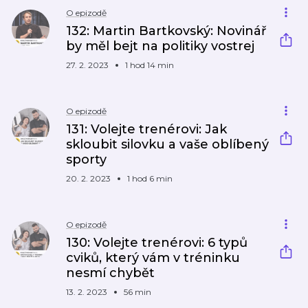
O epizodě
132: Martin Bartkovský: Novinář
by měl bejt na politiky vostrej
27. 2. 2023
1 hod 14 min
O epizodě
131: Volejte trenérovi: Jak
skloubit silovku a vaše oblíbený
sporty
20. 2. 2023
1 hod 6 min
O epizodě
130: Volejte trenérovi: 6 typů
cviků, který vám v tréninku
nesmí chybět
13. 2. 2023
56 min