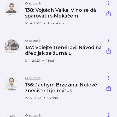
O epizodě
138: Vojtěch Válka: Víno se dá
spárovat i s Mekáčem
10. 4. 2023
1 hod 4 min
O epizodě
137: Volejte trenérovi: Návod na
dřep jak ze žurnálu
3. 4. 2023
1 hod
O epizodě
136: Jáchym Brzezina: Nulové
znečištění je mýtus
27. 3. 2023
53 min
O epizodě