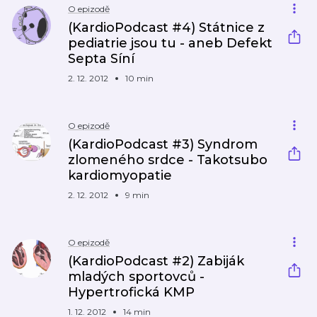
O epizodě
(KardioPodcast #4) Státnice z
pediatrie jsou tu - aneb Defekt
Septa Síní
2. 12. 2012
10 min
O epizodě
(KardioPodcast #3) Syndrom
zlomeného srdce - Takotsubo
kardiomyopatie
2. 12. 2012
9 min
O epizodě
(KardioPodcast #2) Zabiják
mladých sportovců -
Hypertrofická KMP
1. 12. 2012
14 min