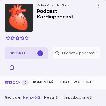
Vzdělání
Jan Štros
Podcast
Kardiopodcast
ODEBÍRAT
KOMENTÁŘE
INFO
PODOBNÉ
EPIZODY
10
Řadit dle:
Nejnovější
Nejstarší
Nejposlouchanější