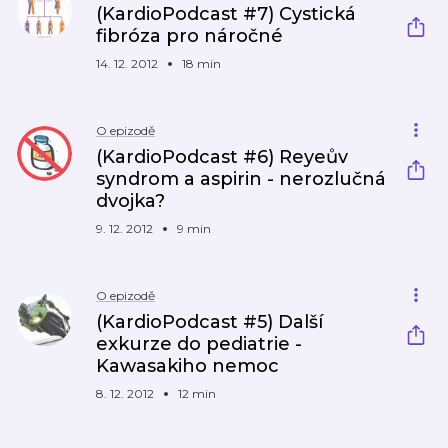
(KardioPodcast #7) Cystická
fibróza pro náročné
14. 12. 2012
18 min
O epizodě
(KardioPodcast #6) Reyeův
syndrom a aspirin - nerozlučná
dvojka?
9. 12. 2012
9 min
O epizodě
(KardioPodcast #5) Další
exkurze do pediatrie -
Kawasakiho nemoc
8. 12. 2012
12 min