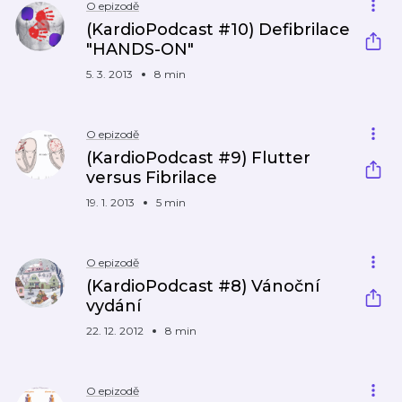
O epizodě
(KardioPodcast #10) Defibrilace
"HANDS-ON"
5. 3. 2013
8 min
O epizodě
(KardioPodcast #9) Flutter
versus Fibrilace
19. 1. 2013
5 min
O epizodě
(KardioPodcast #8) Vánoční
vydání
22. 12. 2012
8 min
O epizodě