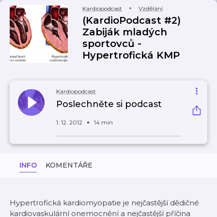
Kardiopodcast
Vzdělání
(KardioPodcast #2)
Zabiják mladých
sportovců -
Hypertrofická KMP
Kardiopodcast
Poslechněte si podcast
1. 12. 2012
14 min
INFO
KOMENTÁŘE
Hypertrofická kardiomyopatie je nejčastější dědičné
kardiovaskulární onemocnění a nejčastější příčina