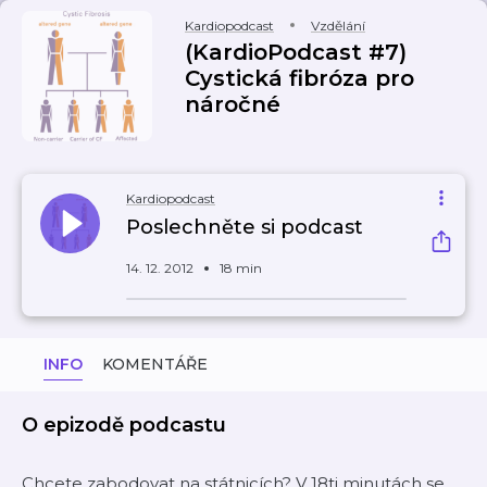
Kardiopodcast
Vzdělání
(KardioPodcast #7)
Cystická fibróza pro
náročné
Kardiopodcast
Poslechněte si podcast
14. 12. 2012
18 min
INFO
KOMENTÁŘE
O epizodě podcastu
Chcete zabodovat na státnicích? V 18ti minutách se