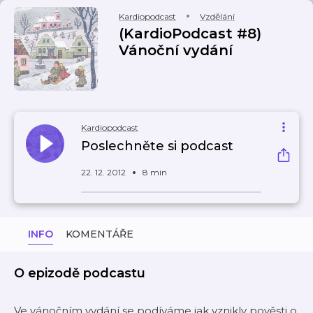
Kardiopodcast
Vzdělání
(KardioPodcast #8)
Vánoční vydání
Kardiopodcast
Poslechněte si podcast
22. 12. 2012
8 min
INFO
KOMENTÁŘE
O epizodě podcastu
Ve vánočním vydání se podíváme jak vznikly pověsti o