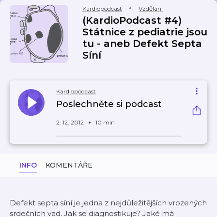
Kardiopodcast
Vzdělání
(KardioPodcast #4)
Státnice z pediatrie jsou
tu - aneb Defekt Septa
Síní
Kardiopodcast
Poslechněte si podcast
2. 12. 2012
10 min
INFO
KOMENTÁŘE
Defekt septa síní je jedna z nejdůležitějších vrozených
srdečních vad. Jak se diagnostikuje? Jaké má