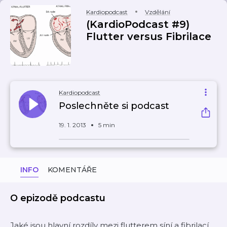
Kardiopodcast
Vzdělání
(KardioPodcast #9)
Flutter versus Fibrilace
Kardiopodcast
Poslechněte si podcast
19. 1. 2013
5 min
INFO
KOMENTÁŘE
O epizodě podcastu
Jaké jsou hlavní rozdíly mezi flutterem síní a fibrilací