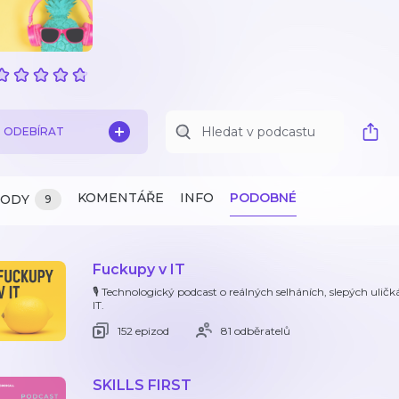
ODEBÍRAT
KOMENTÁŘE
INFO
PODOBNÉ
ZODY
9
Fuckupy v IT
🎙️ Technologický podcast o reálných selháních, slepých uličká
IT.
152 epizod
81 odběratelů
SKILLS FIRST