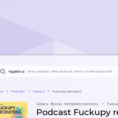
Najděte si:
od
Podcasty
Zábava
Fuckupy recruiterů
Zábava
,
Byznys
,
Komediální rozhovory
Fuckup
Podcast Fuckupy r