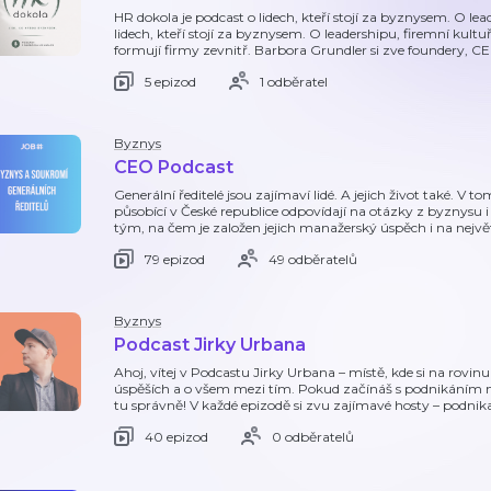
HR dokola je podcast o lidech, kteří stojí za byznysem. O le
lidech, kteří stojí za byznysem. O leadershipu, firemní kult
formují firmy zevnitř. Barbora Grundler si zve foundery, C
5 epizod
1 odběratel
Byznys
CEO Podcast
Generální ředitelé jsou zajímaví lidé. A jejich život také. V 
působící v České republice odpovídají na otázky z byznysu i
tým, na čem je založen jejich manažerský úspěch i na nejvě
79 epizod
49 odběratelů
Byznys
Podcast Jirky Urbana
Ahoj, vítej v Podcastu Jirky Urbana – místě, kde si na rovi
úspěších a o všem mezi tím. Pokud začínáš s podnikáním nebo
tu správně! V každé epizodě si zvu zajímavé hosty – podnikat
40 epizod
0 odběratelů