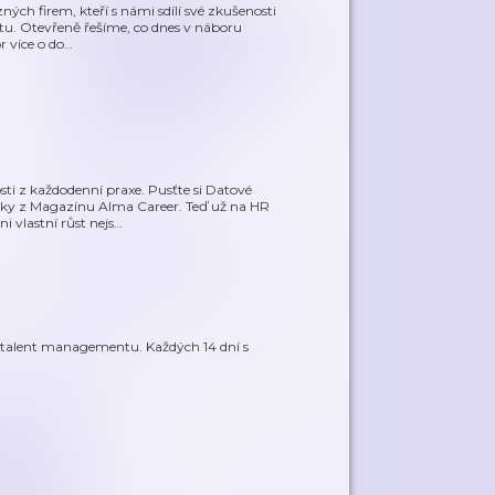
ých firem, kteří s námi sdílí své zkušenosti
u. Otevřeně řešíme, co dnes v náboru
r více o do
…
sti z každodenní praxe. Pusťte si Datové
y z Magazínu Alma Career. Teď už na HR
 vlastní růst nejs
…
a talent managementu. Každých 14 dní s