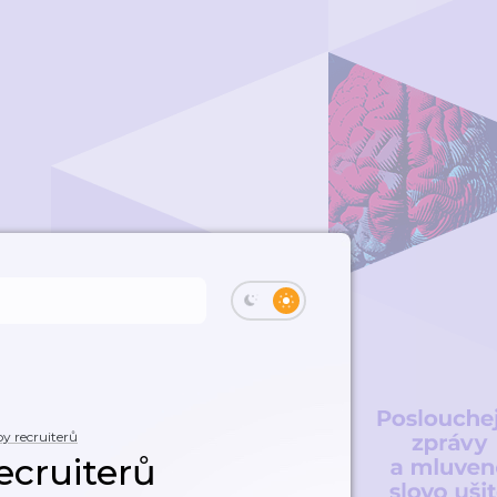
y recruiterů
ecruiterů