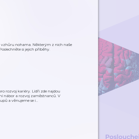
očil vzhůru nohama. Některým z nich naše
slechněte si jejich příběhy.
o rozvoj kariéry. Lídři zde najdou
ivní nábor a rozvoj zaměstnanců. V
rtupů a věnujeme se i
…