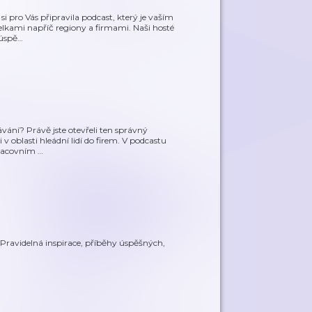
i pro Vás připravila podcast, který je vaším
elkami napříč regiony a firmami. Naši hosté
eúspě
…
ávání? Právě jste otevřeli ten správný
 oblasti hleádní lidí do firem. V podcastu
pracovním
…
 Pravidelná inspirace, příběhy úspěšných,