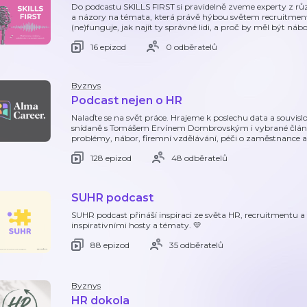
Do podcastu SKILLS FIRST si pravidelně zveme experty z různ
a názory na témata, která právě hýbou světem recruitment
(ne)funguje, jak najít ty správné lidi, a proč by měl být nábo
16 epizod
0 odběratelů
Byznys
Podcast nejen o HR
Nalaďte se na svět práce. Hrajeme k poslechu data a souvislo
snídaně s Tomášem Ervínem Dombrovským i vybrané článk
problémy, nábor, firemní vzdělávání, péči o zaměstnance ani
128 epizod
48 odběratelů
SUHR podcast
SUHR podcast přináší inspiraci ze světa HR, recruitmentu 
inspirativními hosty a tématy. 💛
88 epizod
35 odběratelů
Byznys
HR dokola