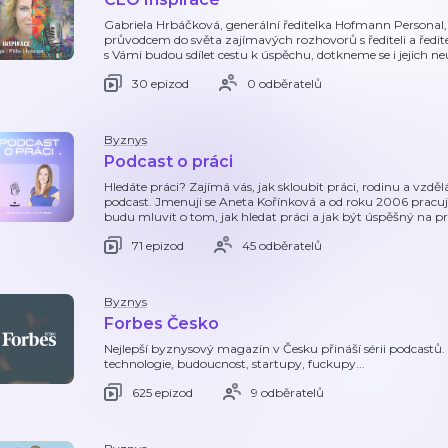
Gabriela Hrbáčková, generální ředitelka Hofmann Personal, s
průvodcem do světa zajímavých rozhovorů s řediteli a ředit
s Vámi budou sdílet cestu k úspěchu, dotkneme se i jejich n
30 epizod
0 odběratelů
Byznys
Podcast o práci
Hledáte práci? Zajímá vás, jak skloubit práci, rodinu a vzděl
podcast. Jmenuji se Aneta Kořínková a od roku 2006 pracuji v
budu mluvit o tom, jak hledat práci a jak být úspěšný na 
71 epizod
45 odběratelů
Byznys
Forbes Česko
Nejlepší byznysový magazín v Česku přináší sérii podcastů.
technologie, budoucnost, startupy, fuckupy...
625 epizod
9 odběratelů