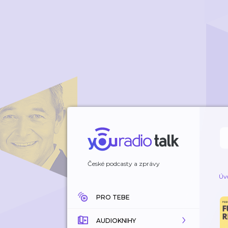
České podcasty a zprávy
Úv
PRO TEBE
AUDIOKNIHY