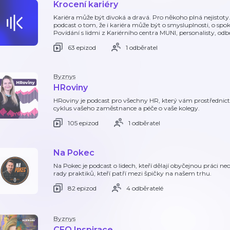
Krocení kariéry
Kariéra může být divoká a dravá. Pro někoho plná nejistoty.
podcast o tom, že i kariéra může být o smysluplnosti, o spok
Povídání s lidmi z Kariérního centra MUNI, personalisty, od
63 epizod
1 odběratel
Byznys
HRoviny
HRoviny je podcast pro všechny HR, který vám prostřednictví
cyklus vašeho zaměstnance a péče o vaše kolegy.
105 epizod
1 odběratel
Na Pokec
Na Pokec je podcast o lidech, kteří dělají obyčejnou práci n
rady praktiků, kteří patří mezi špičky na našem trhu.
82 epizod
4 odběratelé
Byznys
CEO Inspirace