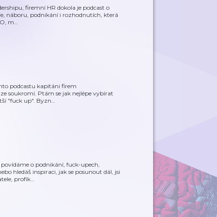
adershipu, firemní HR dokola je podcast o
uře, náboru, podnikání i rozhodnutích, která
EO, m
…
tomto podcastu kapitáni firem
 ze soukromí. Ptám se jak nejlépe vybírat
tší "fuck up". Byzn
…
nu povídáme o podnikání, fuck-upech,
 hledáš inspiraci, jak se posunout dál, jsi
ele, profík
…