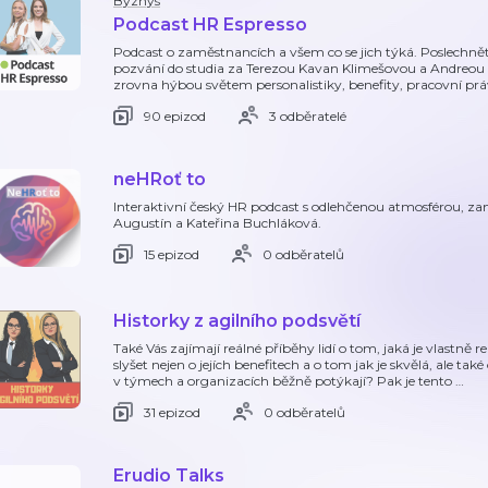
Byznys
Podcast HR Espresso
Podcast o zaměstnancích a všem co se jich týká. Poslechněte 
pozvání do studia za Terezou Kavan Klimešovou a Andreou
zrovna hýbou světem personalistiky, benefity, pracovní práv
90 epizod
3 odběratelé
neHRoť to
Interaktivní český HR podcast s odlehčenou atmosférou, za
Augustín a Kateřina Buchláková.
15 epizod
0 odběratelů
Historky z agilního podsvětí
Také Vás zajímají reálné příběhy lidí o tom, jaká je vlastně r
slyšet nejen o jejích benefitech a o tom jak je skvělá, ale také
v týmech a organizacích běžně potýkají? Pak je tento
…
31 epizod
0 odběratelů
Erudio Talks