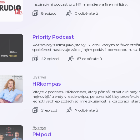
Inspirativní podcast pro HR manažery a firemní lídry.
8 epizod
0 odběratelů
Priority Podcast
Rozhovory s lidmi jako jste vy. S lidmi, kterým se život ot
společnost nastavuje záda, jiným podává pomocnou ruku. Po
42 epizod
67 odběratelů
Byznys
HRkompas
Vítejte v podcastu HRKompas, který přináší praktické rady pr
nejnovější trendy v leadershipu, personalisté tipy pro efekt
jednotlivých epizodách sdílíme zkušenosti z korporací i sta
51 epizod
7 odběratelů
Byznys
PMpod