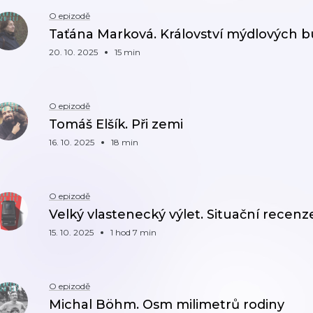
O epizodě
Taťána Marková. Království mýdlových b
20. 10. 2025
15 min
O epizodě
Tomáš Elšík. Při zemi
16. 10. 2025
18 min
O epizodě
Velký vlastenecký výlet. Situační recenz
15. 10. 2025
1 hod 7 min
O epizodě
Michal Böhm. Osm milimetrů rodiny