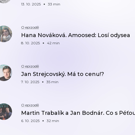
13. 10. 2025
33 min
O epizodě
Hana Nováková. Amoosed: Losí odysea
8. 10. 2025
42 min
O epizodě
Jan Strejcovský. Má to cenu!?
7. 10. 2025
35 min
O epizodě
Martin Trabalík a Jan Bodnár. Co s Péťo
6. 10. 2025
32 min