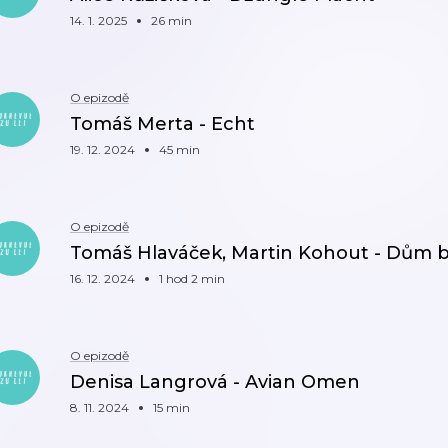
14. 1. 2025
26 min
O epizodě
Tomáš Merta - Echt
19. 12. 2024
45 min
O epizodě
Tomáš Hlaváček, Martin Kohout - Dům 
16. 12. 2024
1 hod 2 min
O epizodě
Denisa Langrová - Avian Omen
8. 11. 2024
15 min