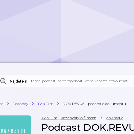
Najděte si:
od
Podcasty
TV a Film
DOK.REVUE - podcast o dokumentu
TV a Film
,
Rozhovory o filmech
dok.revue
Podcast DOK.REVU