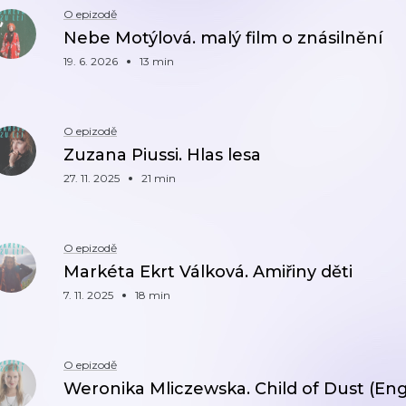
O epizodě
Nebe Motýlová. malý film o znásilnění
19. 6. 2026
13 min
O epizodě
Zuzana Piussi. Hlas lesa
27. 11. 2025
21 min
O epizodě
Markéta Ekrt Válková. Amiřiny děti
7. 11. 2025
18 min
O epizodě
Weronika Mliczewska. Child of Dust (Eng