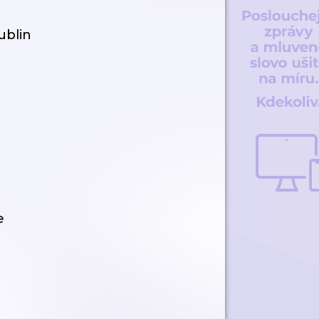
ublin
e