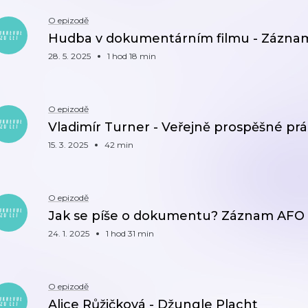
O epizodě
Hudba v dokumentárním filmu - Zázna
28. 5. 2025
1 hod 18 min
O epizodě
Vladimír Turner - Veřejně prospěšné pr
15. 3. 2025
42 min
O epizodě
Jak se píše o dokumentu? Záznam AFO
24. 1. 2025
1 hod 31 min
O epizodě
Alice Růžičková - Džungle Placht