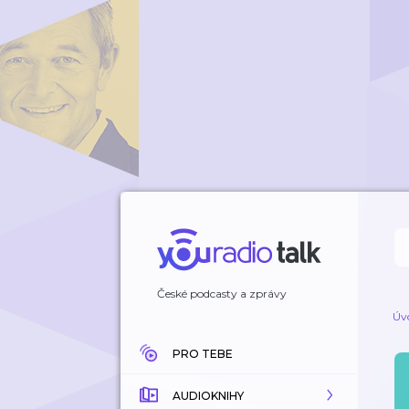
České podcasty a zprávy
Úv
PRO TEBE
AUDIOKNIHY