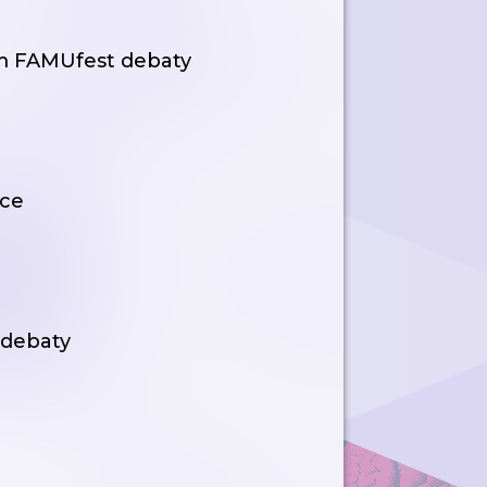
m FAMUfest debaty
áce
 debaty