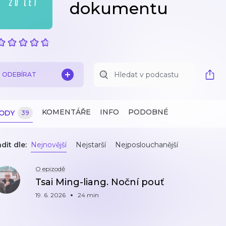
dokumentu
ODEBÍRAT
KOMENTÁŘE
INFO
PODOBNÉ
ZODY
39
dit dle:
Nejnovější
Nejstarší
Nejposlouchanější
O epizodě
Tsai Ming-liang. Noční pouť
19. 6. 2026
24 min