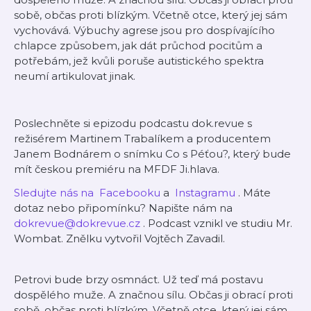
sobě, občas proti blízkým. Včetně otce, který jej sám
vychovává. Výbuchy agrese jsou pro dospívajícího
chlapce způsobem, jak dát průchod pocitům a
potřebám, jež kvůli poruše autistického spektra
neumí artikulovat jinak.
Poslechněte si epizodu podcastu dok.revue s
režisérem Martinem Trabalíkem a producentem
Janem Bodnárem o snímku Co s Péťou?, který bude
mít českou premiéru na MFDF Ji.hlava.
⁠Sledujte nás na ⁠⁠
⁠Facebooku⁠
a ⁠
⁠Instagramu⁠⁠
. Máte
dotaz nebo připomínku? Napište nám na ⁠⁠
⁠dokrevue@dokrevue.cz⁠⁠
. ⁠Podcast vznikl ve studiu Mr.
Wombat. Znělku vytvořil Vojtěch Zavadil.
Petrovi bude brzy osmnáct. Už teď má postavu
dospělého muže. A značnou sílu. Občas ji obrací proti
sobě, občas proti blízkým. Včetně otce, který jej sám