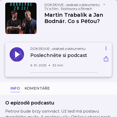
DOK.REVUE - podcast o dokumentu
TV a Film
,
Rozhovory o filmech
Martin Trabalík a Jan
Bodnár. Co s Péťou?
DOK.REVUE - podcast o dokumentu
Poslechněte si podcast
6. 10. 2025
32 min
INFO
KOMENTÁŘE
O epizodě podcastu
Petrovi bude brzy osmnáct. Už teď má postavu
dospělého muže. A značnou sílu. Občas ji obrací proti