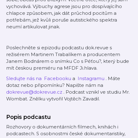
vychovává. Výbuchy agrese jsou pro dospívajícího
chlapce způsobem, jak dát průchod pocitům a
potřebám, jež kvůli poruše autistického spektra
neumí artikulovat jinak.
Poslechněte si epizodu podcastu dok.revue s
režisérem Martinem Trabalíkem a producentem
Janem Bodnárem o snímku Co s Péťou?, který bude
mít českou premiéru na MFDF Ji.hlava.
⁠Sledujte nás na ⁠⁠
⁠Facebooku⁠
a ⁠
⁠Instagramu⁠⁠
. Máte
dotaz nebo připomínku? Napište nám na ⁠⁠
⁠dokrevue@dokrevue.cz⁠⁠
. ⁠Podcast vznikl ve studiu Mr.
Wombat. Znělku vytvořil Vojtěch Zavadil.
Popis podcastu
Rozhovory o dokumentárních filmech, knihách i
podcastech. S osobnostmi české dokumentaristiky,